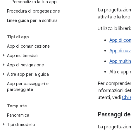
Personalizza la tua app
La progettazione
Procedura di progettazione
attività e la lor
Linee guida per la scrittura
Utilizza la libr
Tipi di app
App di co
App di comunicazione
App di nav
App multimediali
App multim
App di navigazione
Altre app 
Altre app per la guida
Per comprendere
App per passeggeri e
parcheggiate
informazioni dett
utenti, vedi
Chi 
Template
Passaggi de
Panoramica
Tipi di modello
La progettazione