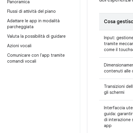
dell'esperienza d
Panoramica
Flussi di attività del piano
Adattare le app in modalità
Cosa gestisce
parcheggiata
Valuta la possibilità di guidare
Input: gestione
tramite meccani
Azioni vocali
come il touchsc
Comunicare con l'app tramite
comandi vocali
Dimensionament
contenuti alle
Transizioni de
gli schermi
Interfaccia ute
guida: garantir
di interazione s
app