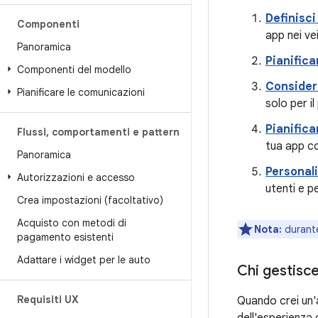
Definisci
Componenti
app nei vei
Panoramica
Pianificar
Componenti del modello
Considera
Pianificare le comunicazioni
solo per i
Pianifica
Flussi
,
comportamenti e pattern
tua app co
Panoramica
Personali
Autorizzazioni e accesso
utenti e pe
Crea impostazioni (facoltativo)
Acquisto con metodi di
Nota:
durante
pagamento esistenti
Adattare i widget per le auto
Chi gestisc
Requisiti UX
Quando crei un'a