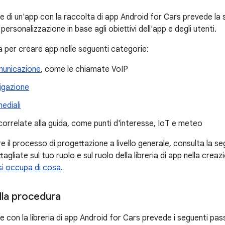
 di un'app con la raccolta di app Android for Cars prevede la se
o personalizzazione in base agli obiettivi dell'app e degli utenti.
eria per creare app nelle seguenti categorie:
municazione
, come le chiamate VoIP
igazione
ediali
correlate alla guida, come punti d'interesse, IoT e meteo
 il processo di progettazione a livello generale, consulta la s
agliate sul tuo ruolo e sul ruolo della libreria di app nella creaz
si occupa di cosa
.
lla procedura
 con la libreria di app Android for Cars prevede i seguenti pass