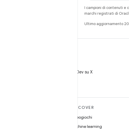
I campioni di contenuti e 
marchi registrati di Oracl
Ultimo aggiornamento 2
X
Segui @AndroidDev su X
ULTERIORI
DISCOVER
INFORMAZIONI SU
Videogiochi
ANDROID
Machine learning
Android