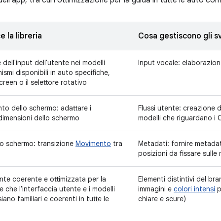
ell'app, tra cui l'ottimizzazione per la guida in tutte le auto comp
 la libreria
Cosa gestiscono gli sv
 dell'input dell'utente nei modelli
Input vocale: elaborazion
smi disponibili in auto specifiche,
reen o il selettore rotativo
o dello schermo: adattare i
Flussi utente: creazione 
 dimensioni dello schermo
modelli che riguardano i C
llo schermo: transizione
Movimento
tra
Metadati: fornire metadat
posizioni da fissare sull
nte coerente e ottimizzata per la
Elementi distintivi del bra
e che l'interfaccia utente e i modelli
immagini e
colori intensi
p
iano familiari e coerenti in tutte le
chiare e scure)