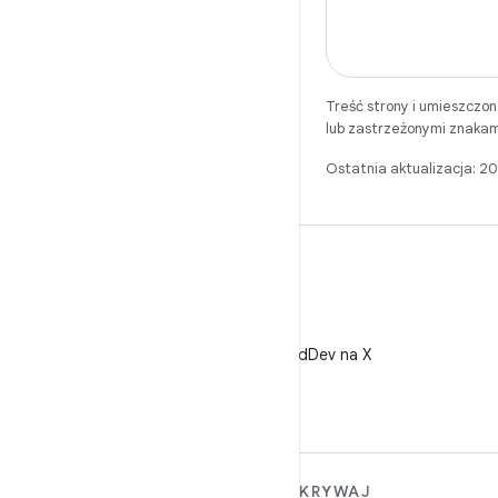
Treść strony i umieszczo
lub zastrzeżonymi znakam
Ostatnia aktualizacja: 
X
Obserwuj @AndroidDev na X
WIĘCEJ INFORMACJI O
ODKRYWAJ