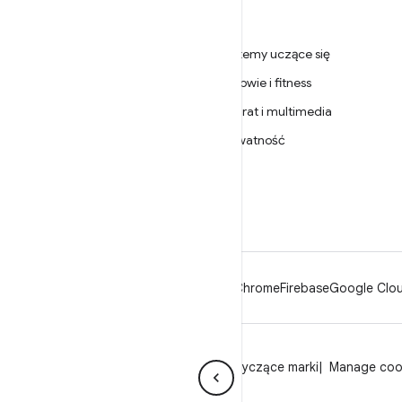
ANDROIDZIE
Gry
Android
Systemy uczące się
Android dla firm
Zdrowie i fitness
Zabezpieczenia
Aparat i multimedia
Źródło
Prywatność
Wiadomości
5G
Blog
Podcasty
Android
Chrome
Firebase
Google Clou
Prywatność
Licencja
Wytyczne dotyczące marki
Manage coo