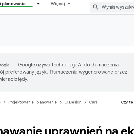
i planowanie
Więcej
Google używa technologii AI do tłumaczenia
wój preferowany język. Tłumaczenia wygenerowane przez
ierać błędy.
s
Projektowanie i planowanie
UI Design
Cars
Czy te
nawanie uprawnień na ek