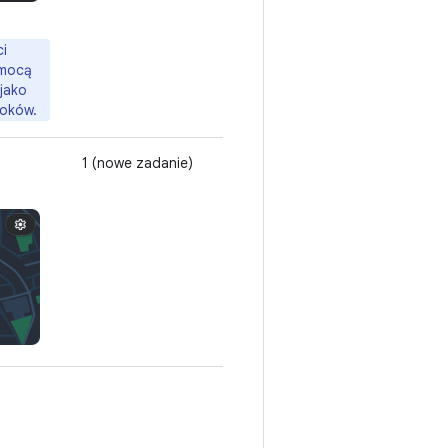
i
omocą
jako
roków.
1 (nowe zadanie)