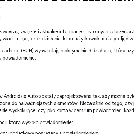
awierają zwięzłe i aktualne informacje o istotnych zdarzeniach
y wiadomości, oraz działania, które użytkownik może podjąć w 
heads-up (HUN) wyświetlają maksymalnie 3 działania, które u
a powiadomienie.
 Androidzie Auto zostały zaprojektowane tak, aby można było
zona do najważniejszych elementów. Niezależnie od tego, czy
enie wyskakujące, czy jako karta w centrum powiadomień, każ
kacji, która wysłała powiadomienie;
wny i dodatkowy powiązany z powiadomieniem