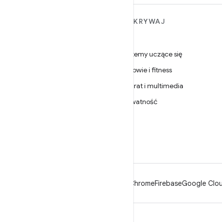
WIĘCEJ INFORMACJI O
ODKRYWAJ
ANDROIDZIE
Gry
Android
Systemy uczące się
Android dla firm
Zdrowie i fitness
Zabezpieczenia
Aparat i multimedia
Źródło
Prywatność
Wiadomości
5G
Blog
Podcasty
Android
Chrome
Firebase
Google Clou