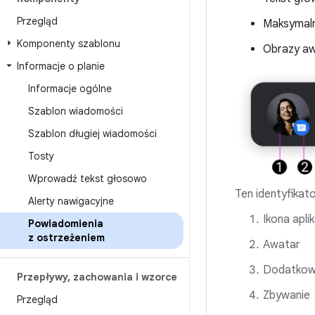
Przegląd
Maksymalni
Komponenty szablonu
Obrazy aw
Informacje o planie
Informacje ogólne
Szablon wiadomości
Szablon długiej wiadomości
Tosty
Wprowadź tekst głosowo
Ten identyfika
Alerty nawigacyjne
Ikona aplik
Powiadomienia
z ostrzeżeniem
Awatar
Dodatkowe
Przepływy
,
zachowania i wzorce
Zbywanie
Przegląd