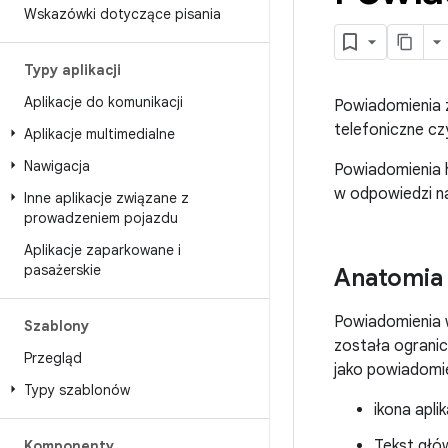
Wskazówki dotyczące pisania
Typy aplikacji
Aplikacje do komunikacji
Powiadomienia z
telefoniczne cz
Aplikacje multimedialne
Nawigacja
Powiadomienia 
w odpowiedzi n
Inne aplikacje związane z
prowadzeniem pojazdu
Aplikacje zaparkowane i
pasażerskie
Anatomia
Powiadomienia w
Szablony
została ogranic
Przegląd
jako powiadomi
Typy szablonów
ikona apli
Tekst głó
Komponenty