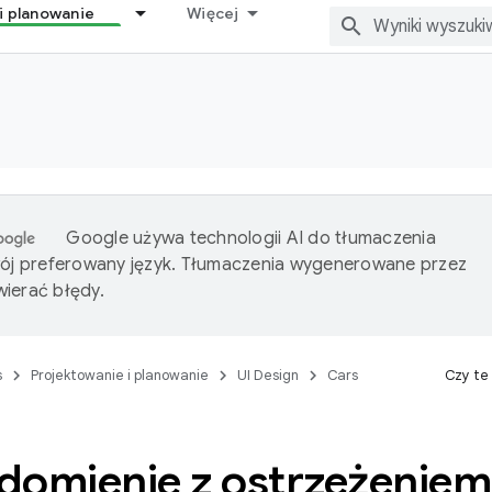
i planowanie
Więcej
Google używa technologii AI do tłumaczenia
wój preferowany język. Tłumaczenia wygenerowane przez
ierać błędy.
s
Projektowanie i planowanie
UI Design
Cars
Czy te
domienie z ostrzeżeniem