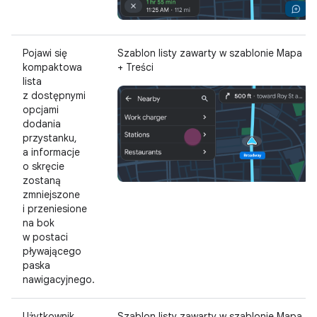
Pojawi się
Szablon listy zawarty w szablonie Mapa
kompaktowa
+ Treści
lista
z dostępnymi
opcjami
dodania
przystanku,
a informacje
o skręcie
zostaną
zmniejszone
i przeniesione
na bok
w postaci
pływającego
paska
nawigacyjnego.
Użytkownik
Szablon listy zawarty w szablonie Mapa