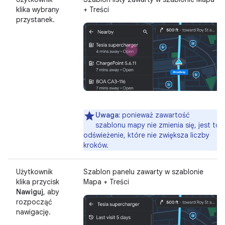
klika wybrany
+ Treści
przystanek.
Uwaga:
ponieważ zawartość
szablonu mapy nie zmienia się, jest to
odświeżenie, które nie zwiększa liczby
kroków.
Użytkownik
Szablon panelu zawarty w szablonie
klika przycisk
Mapa + Treści
Nawiguj
, aby
rozpocząć
nawigację.