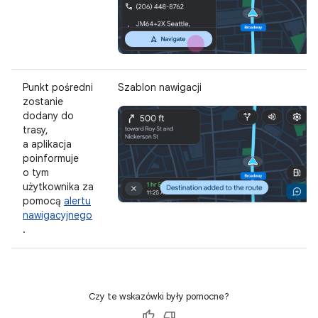
Punkt pośredni
Szablon nawigacji
zostanie
dodany do
trasy,
a aplikacja
poinformuje
o tym
użytkownika za
pomocą
alertu
nawigacyjnego
.
Czy te wskazówki były pomocne?