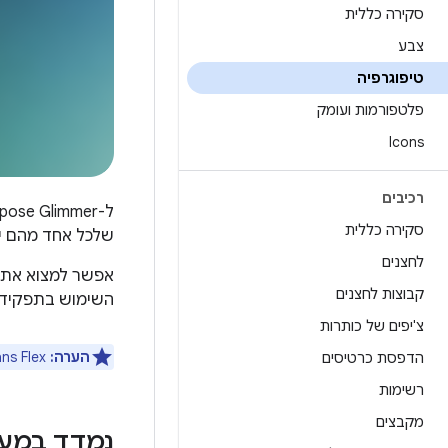
סקירה כללית
צבע
טיפוגרפיה
פלטפורמות ועומק
Icons
רכיבים
סקירה כללית
שלכל אחד מהם יש 3 סגנונות, והם מבוססים על המטרה וההירר
לחצנים
אפשר למצוא את ה
קבוצות לחצנים
השימוש בתפקידי 
צ'יפים של כותרות
הערה:
Google Sans Flex זמין עכשיו בכתובת
הדפסת כרטיסים
רשימות
מקבצים
נמדד במע