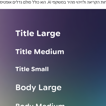
היר במשקפי AI. הוא כולל סולם גדלים אופטימלי ומאפיינים של משפחת גופנים.