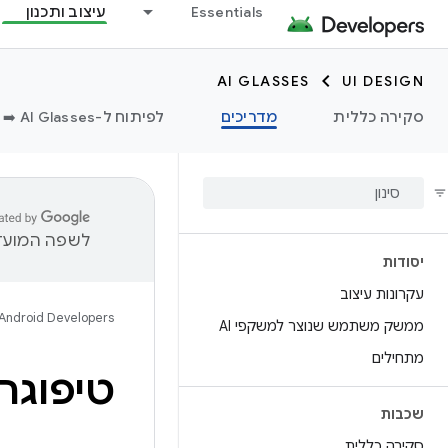
Essentials
עיצוב ותכנון
AI GLASSES
UI DESIGN
סקירה כללית
מדריכים
לפיתוח ל-AI Glasses ➡️
לשפה המועדפ
יסודות
עקרונות עיצוב
Android Developers
ממשק משתמש שנוצר למשקפי AI
מתחילים
טיפוגר
שכבות
סקירה כללית