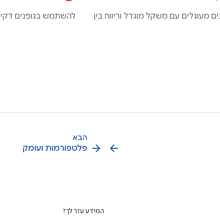
 מעוגלים עם משקל מוגדל וריווח בין
להשתמש בגופנים דקים 
הבא
arrow_forward
arrow_back
פלטפורמות ועומק
המידע עזר לך?