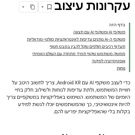
עקרונות עיצוב
בדף הזה
משקפי AI ומשקפי AI עם תצוגה
משקפי ה-AI נותנים עדיפות לאינטראקציות מולטי-מודאליות
תעדוף רכיבים חולפים שקל להבין במבט חטוף
ממשק משתמש שקוף תמיד מתחרה עם העולם האמיתי
אופטימיזציה למיקוד
נוחות
כדי לעצב משקפי AI עם Android XR, צריך לחשוב היטב על
חוויית המשתמש, ולתת עדיפות לנוחות ולשילוב חלק בחיי
היומיום של המשתמש. השימוש באפליקציות במשקפיים צריך
להיות אינטואיטיבי, כך שהמשתמשים יוכלו לגשת למידע
בקלות בלי שהאפליקציות יפריעו להם.