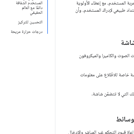
Android XR اتّباع نهج مدروس بشأن تجربة المستخدم، مع إعطاء الأولوية
المستخدم الشفافة
دائمًا مع العالم
متداد طبيعي لإدراك المستخدم، وأن
الحقيقي
التحسين للتركيز
درجات حرارة مريحة
شاشة
ات الصوت والكاميرا والميكروفون
شة خاصة للاطّلاع على معلومات
لك التي لا تتضمّن شاشة.
لوسائط
اة قيود التحكم غير المباشر والإدخال