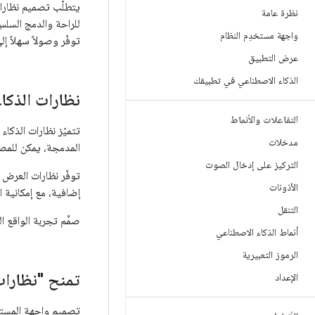
نظرة عامة
للراحة والدمج السلس
واجهة مستخدِم النظام
توفّر وصولاً سهلاً إ
عرض التطبيق
الذكاء الاصطناعي في تطبيقك
نظارات الذكا
التفاعلات والأنماط
تتميّز نظارات الذكا
مدخلات
المدمجة، يمكن للمصم
التركيز على إدخال الصوت
توفّر نظارات العرض
الأذونات
إضافية، مع إمكانية 
التنقل
صمِّم تجربة الواقع ا
أنماط الذكاء الاصطناعي
الرموز التعبيرية
تمنح "نظارات 
الإعداد
تصميم واجهة المستخد