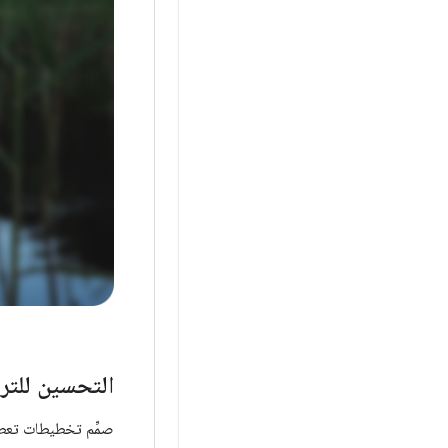
التحسين للترك
صمِّم تخطيطات تعطي 