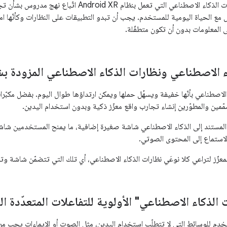
يتطلّب تصميم نظارات الذكاء الاصطناعي التي تعمل بنظام 
 مع الحياة اليومية للمستخدم. يجب أن تبدو التطبيقات على النظارات وكأنّها ا
لى المعلومات بدون أن تكون متطفّلة.
ء الاصطناعي ونظارات الذكاء الاصطناعي المزودة ب
ء الاصطناعي بأنّها خفيفة ويسهُل حملها ويمكن ارتداؤها طوال اليوم. بفضل مكبّر
ّمين والمطوّرين إنشاء تجارب واقع معزّز ذكية وبدون استخدام اليدين.
 المستند إلى الذكاء الاصطناعي شاشة صغيرة إضافية، ما يمنح المستخدمين شا
الاستماع إلى المحتوى الصوتي.
لمعزّز لتراعي كلا نوعَي نظارات الذكاء الاصطناعي، أي تلك التي تتضمّن شاشة وت
الذكاء الاصطناعي" الأولوية للتفاعلات المتعدّدة ا
م للوسائط التي لا تتطلّب استخدام اليدين، مثل الصوت أو الإيماءات يجب مراع