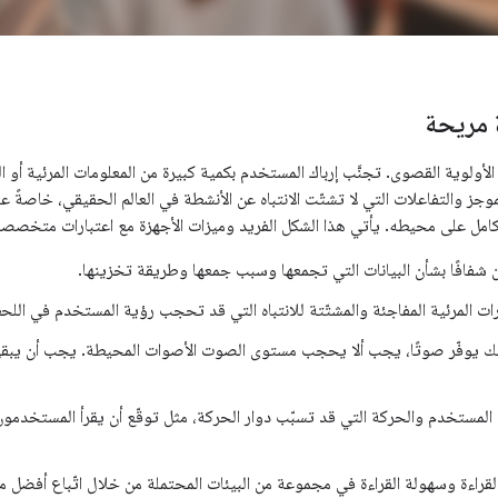
 مريحة
أولوية القصوى. تجنَّب إرباك المستخدم بكمية كبيرة من المعلومات المرئية أو ا
وجز والتفاعلات التي لا تشتّت الانتباه عن الأنشطة في العالم الحقيقي، خاصةً
لكامل على محيطه. يأتي هذا الشكل الفريد وميزات الأجهزة مع اعتبارات متخصصة
شفافًا بشأن البيانات التي تجمعها وسبب جمعها وطريقة تخزينها.
رات المرئية المفاجئة والمشتّتة للانتباه التي قد تحجب رؤية المستخدم في الل
قك يوفّر صوتًا، يجب ألا يحجب مستوى الصوت الأصوات المحيطة. يجب أن يبق
 المستخدم والحركة التي قد تسبّب دوار الحركة، مثل توقّع أن يقرأ المستخدمون
لقراءة وسهولة القراءة في مجموعة من البيئات المحتملة من خلال اتّباع أفضل