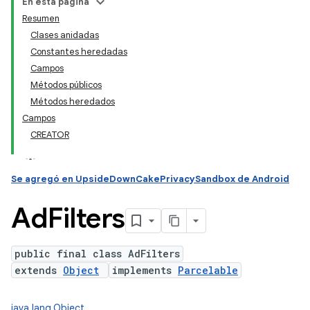
En esta página
Resumen
Clases anidadas
Constantes heredadas
Campos
Métodos públicos
Métodos heredados
Campos
CREATOR
Se agregó en UpsideDownCakePrivacySandbox de Android
Ad
Filters
public final class AdFilters
extends
Object
implements
Parcelable
java.lang.Object