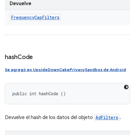
Devuelve
Frequency
Cap
Filters
hash
Code
Se agregó en UpsideDownCakePrivacySandbox de Android
public int hashCode ()
Devuelve el hash de los datos del objeto
AdFilters
.