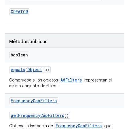
CREATOR
Métodos públicos
boolean
equals
(
Object
o)
AdFilters
Comprueba si los objetos
representan el
mismo conjunto de filtros.
Frequency
Cap
Filters
get
Frequency
Cap
Filters
()
FrequencyCapFilters
Obtiene la instancia de
que