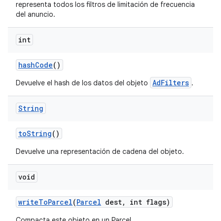
representa todos los filtros de limitación de frecuencia
del anuncio.
int
hash
Code
()
AdFilters
Devuelve el hash de los datos del objeto
.
String
to
String
()
Devuelve una representación de cadena del objeto.
void
write
To
Parcel
(
Parcel
dest
,
int flags)
Compacta este objeto en un Parcel.