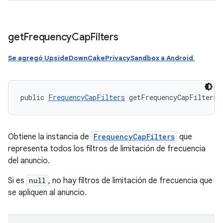
get
Frequency
Cap
Filters
Se agregó UpsideDownCakePrivacySandbox a Android
.
public 
FrequencyCapFilters
 getFrequencyCapFilters 
Obtiene la instancia de
FrequencyCapFilters
que
representa todos los filtros de limitación de frecuencia
del anuncio.
Si es
null
, no hay filtros de limitación de frecuencia que
se apliquen al anuncio.