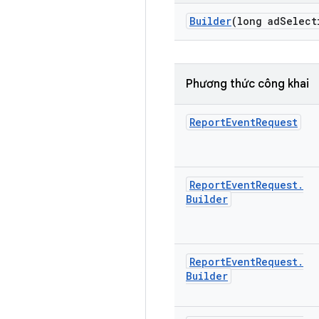
Builder
(long ad
Select
Phương thức công khai
Report
Event
Request
Report
Event
Request
.
Builder
Report
Event
Request
.
Builder