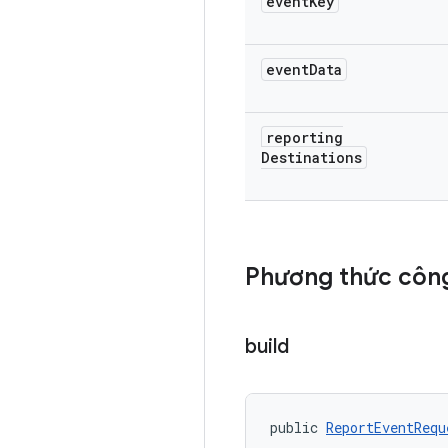
event
Key
event
Data
reporting
Destinations
Phương thức công
build
public 
ReportEventRequ