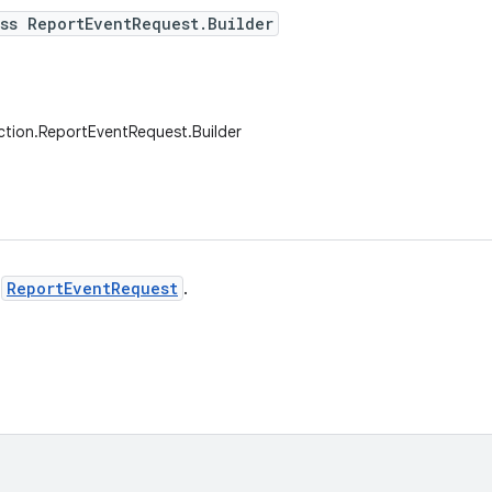
ss ReportEventRequest.Builder
ction.ReportEventRequest.Builder
g
ReportEventRequest
.