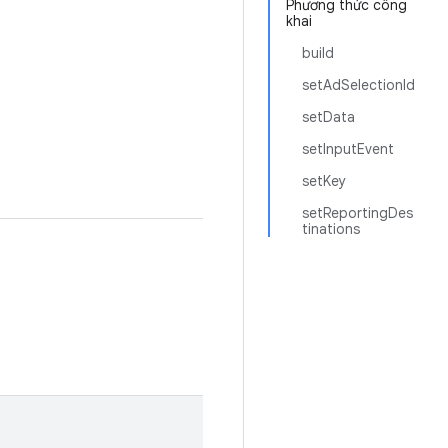
Phương thức công
khai
build
setAdSelectionId
setData
setInputEvent
setKey
setReportingDes
tinations