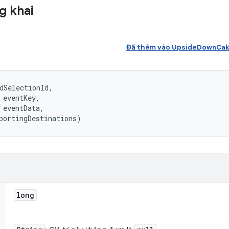
g khai
Đã thêm vào UpsideDownCak
dSelectionId, 

 eventKey, 

 eventData, 

portingDestinations)
long