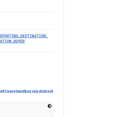
REPORTING
_
DESTINATION
_
ATION
_
BUYER
ePrivacySandbox của Android