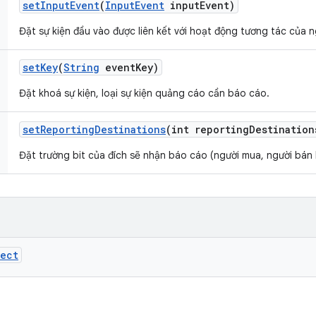
set
Input
Event
(
Input
Event
input
Event)
Đặt sự kiện đầu vào được liên kết với hoạt động tương tác của 
set
Key
(
String
event
Key)
Đặt khoá sự kiện, loại sự kiện quảng cáo cần báo cáo.
set
Reporting
Destinations
(int reporting
Destination
Đặt trường bit của đích sẽ nhận báo cáo (người mua, người bán 
ject