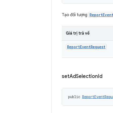
Tạo đối tượng
ReportEven
Giá trị trả về
Report
Event
Request
set
Ad
Selection
Id
public 
ReportEventRequ