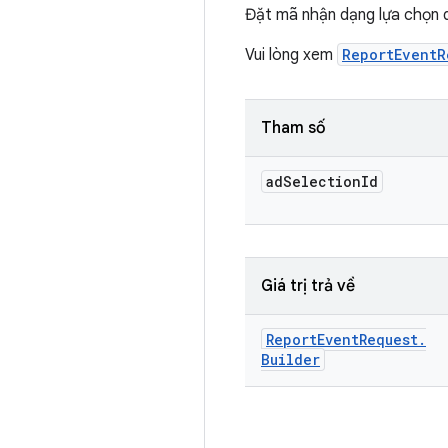
Đặt mã nhận dạng lựa chọn q
Vui lòng xem
ReportEventR
Tham số
ad
Selection
Id
Giá trị trả về
Report
Event
Request
.
Builder