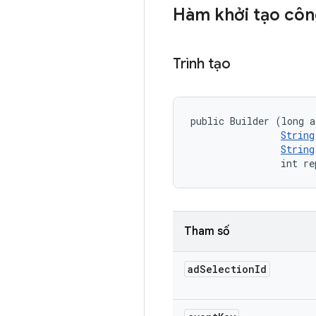
Hàm khởi tạo côn
Trình tạo
public Builder (long a
String
String
                int re
Tham số
ad
Selection
Id