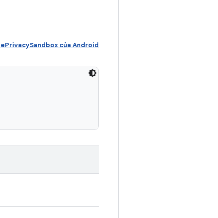
ePrivacySandbox của Android