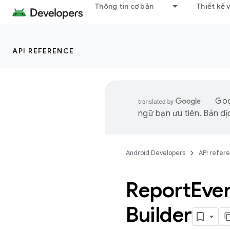
Thông tin cơ bản
Thiết kế 
API REFERENCE
Goo
ngữ bạn ưu tiên. Bản dịc
Android Developers
API refer
Report
Eve
Builder