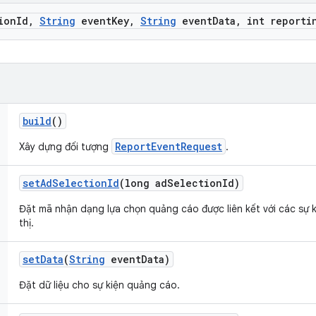
ion
Id
,
String
event
Key
,
String
event
Data
,
int reporti
build
()
ReportEventRequest
Xây dựng đối tượng
.
set
Ad
Selection
Id
(long ad
Selection
Id)
Đặt mã nhận dạng lựa chọn quảng cáo được liên kết với các sự 
thị.
set
Data
(
String
event
Data)
Đặt dữ liệu cho sự kiện quảng cáo.