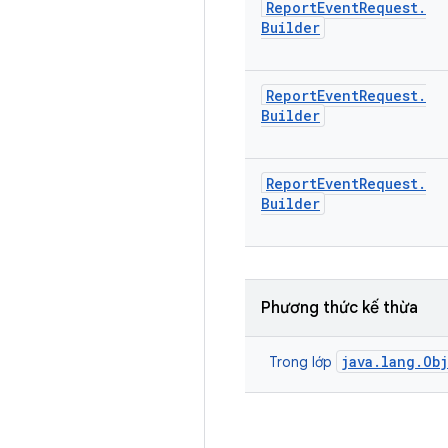
Report
Event
Request
.
Builder
Report
Event
Request
.
Builder
Report
Event
Request
.
Builder
Phương thức kế thừa
java.lang.Ob
Trong lớp