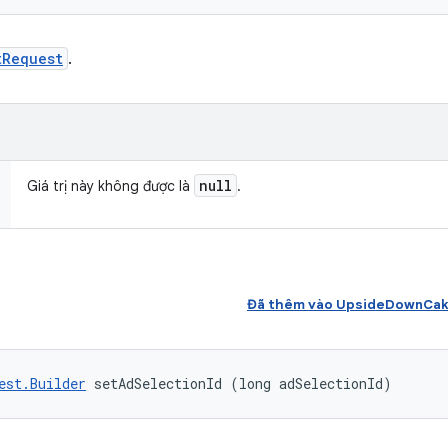
tRequest
.
null
Giá trị này không được là
.
Đã thêm vào UpsideDownCak
est.Builder
 setAdSelectionId (long adSelectionId)