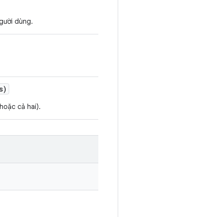
người dùng.
s)
hoặc cả hai).