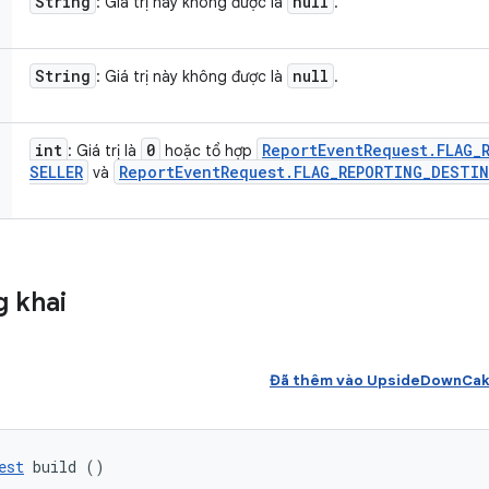
String
null
: Giá trị này không được là
.
String
null
: Giá trị này không được là
.
int
0
Report
Event
Request
.
FLAG
_
: Giá trị là
hoặc tổ hợp
SELLER
Report
Event
Request
.
FLAG
_
REPORTING
_
DESTIN
và
 khai
Đã thêm vào UpsideDownCak
est
 build ()