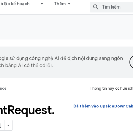
và lập kế hoạch
Thêm
gle sử dụng công nghệ AI để dịch nội dung sang ngôn
h bằng AI có thể có lỗi.
ence
Thông tin này có hữu íc
nt
Request
.
Đã thêm vào UpsideDownCak