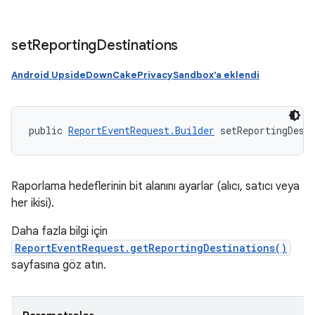
set
Reporting
Destinations
Android UpsideDownCakePrivacySandbox'a eklendi
public 
ReportEventRequest.Builder
 setReportingDest
Raporlama hedeflerinin bit alanını ayarlar (alıcı, satıcı veya
her ikisi).
Daha fazla bilgi için
ReportEventRequest.getReportingDestinations()
sayfasına göz atın.