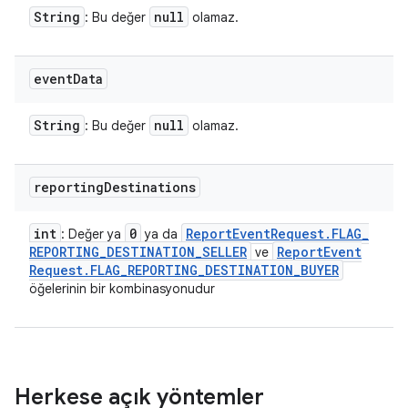
String
null
: Bu değer
olamaz.
event
Data
String
null
: Bu değer
olamaz.
reporting
Destinations
int
0
Report
Event
Request
.
FLAG
_
: Değer ya
ya da
REPORTING
_
DESTINATION
_
SELLER
Report
Event
ve
Request
.
FLAG
_
REPORTING
_
DESTINATION
_
BUYER
öğelerinin bir kombinasyonudur
Herkese açık yöntemler