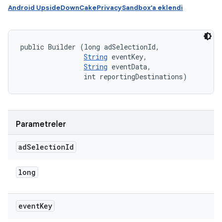
Android UpsideDownCakePrivacySandbox'a eklendi
public Builder (long adSelectionId, 

String
 eventKey, 

String
 eventData, 

                int reportingDestinations)
Parametreler
ad
Selection
Id
long
event
Key