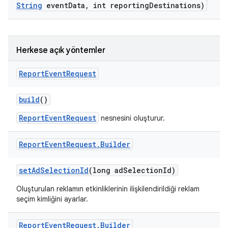
String
event
Data
,
int reporting
Destinations)
Herkese açık yöntemler
Report
Event
Request
build
()
ReportEventRequest
nesnesini oluşturur.
Report
Event
Request
.
Builder
set
Ad
Selection
Id
(long ad
Selection
Id)
Oluşturulan reklamın etkinliklerinin ilişkilendirildiği reklam
seçim kimliğini ayarlar.
Report
Event
Request
.
Builder