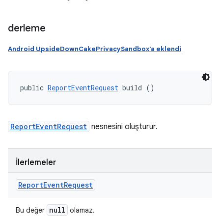
derleme
Android UpsideDownCakePrivacySandbox'a eklendi
public 
ReportEventRequest
 build ()
ReportEventRequest
nesnesini oluşturur.
İlerlemeler
Report
Event
Request
null
Bu değer
olamaz.