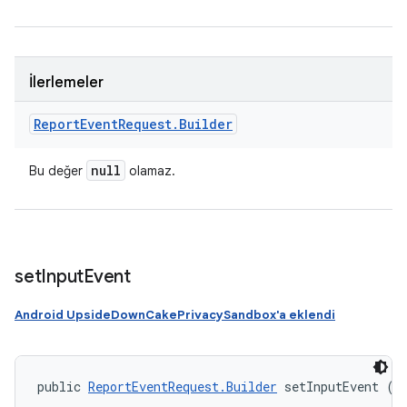
İlerlemeler
Report
Event
Request
.
Builder
null
Bu değer
olamaz.
set
Input
Event
Android UpsideDownCakePrivacySandbox'a eklendi
public 
ReportEventRequest.Builder
 setInputEvent (
I