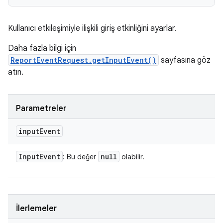
Kullanıcı etkileşimiyle ilişkili giriş etkinliğini ayarlar.
Daha fazla bilgi için
ReportEventRequest.getInputEvent()
sayfasına göz
atın.
Parametreler
input
Event
Input
Event
null
: Bu değer
olabilir.
İlerlemeler