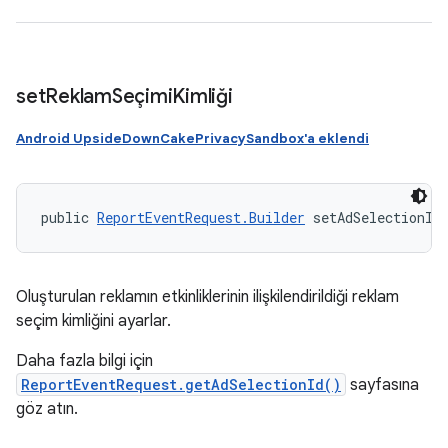
set
Reklam
Seçimi
Kimliği
Android UpsideDownCakePrivacySandbox'a eklendi
public 
ReportEventRequest.Builder
 setAdSelectionId
Oluşturulan reklamın etkinliklerinin ilişkilendirildiği reklam
seçim kimliğini ayarlar.
Daha fazla bilgi için
ReportEventRequest.getAdSelectionId()
sayfasına
göz atın.