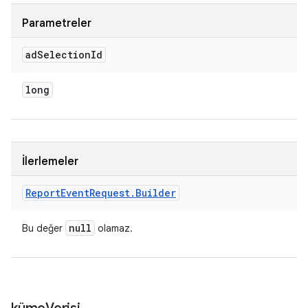
Parametreler
ad
Selection
Id
long
İlerlemeler
Report
Event
Request
.
Builder
null
Bu değer
olamaz.