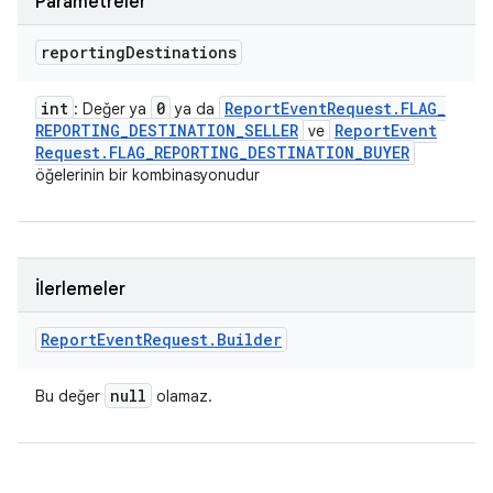
Parametreler
reporting
Destinations
int
0
Report
Event
Request
.
FLAG
_
: Değer ya
ya da
REPORTING
_
DESTINATION
_
SELLER
Report
Event
ve
Request
.
FLAG
_
REPORTING
_
DESTINATION
_
BUYER
öğelerinin bir kombinasyonudur
İlerlemeler
Report
Event
Request
.
Builder
null
Bu değer
olamaz.