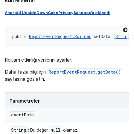
küme
Verisi
Android UpsideDownCakePrivacySandbox'a eklendi
public 
ReportEventRequest.Builder
 setData (
String
 
Reklam etkinliği verilerini ayarlar.
Daha fazla bilgi için
ReportEventRequest.getData()
sayfasına göz atın.
Parametreler
event
Data
String
null
: Bu değer
olamaz.