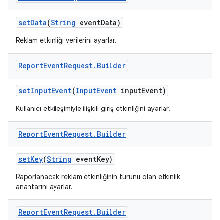
set
Data
(
String
event
Data)
Reklam etkinliği verilerini ayarlar.
Report
Event
Request
.
Builder
set
Input
Event
(
Input
Event
input
Event)
Kullanıcı etkileşimiyle ilişkili giriş etkinliğini ayarlar.
Report
Event
Request
.
Builder
set
Key
(
String
event
Key)
Raporlanacak reklam etkinliğinin türünü olan etkinlik
anahtarını ayarlar.
Report
Event
Request
.
Builder