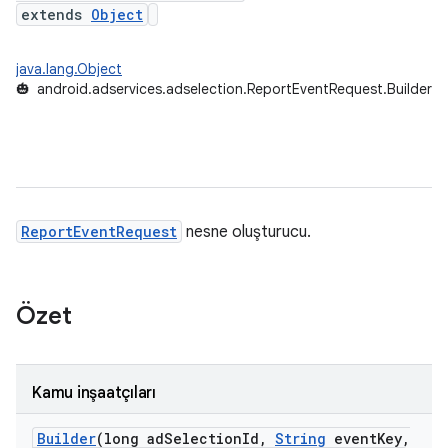
extends
Object
java.lang.Object
🎃
android.adservices.adselection.ReportEventRequest.Builder
ReportEventRequest
nesne oluşturucu.
Özet
Kamu inşaatçıları
Builder
(long ad
Selection
Id
,
String
event
Key
,