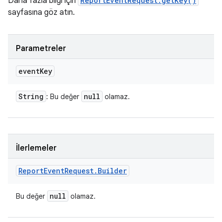
Daha fazla bilgi için
ReportEventRequest.getKey()
sayfasına göz atın.
Parametreler
event
Key
String
null
: Bu değer
olamaz.
İlerlemeler
Report
Event
Request
.
Builder
null
Bu değer
olamaz.