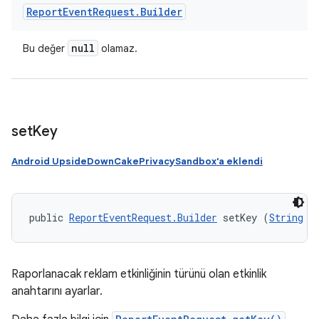
Report
Event
Request
.
Builder
null
Bu değer
olamaz.
set
Key
Android UpsideDownCakePrivacySandbox'a eklendi
public 
ReportEventRequest.Builder
 setKey (
String
 e
Raporlanacak reklam etkinliğinin türünü olan etkinlik
anahtarını ayarlar.