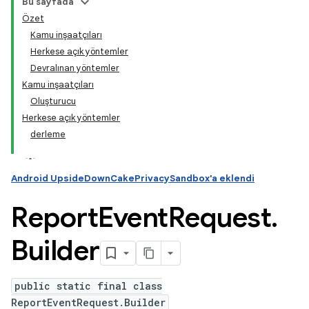
Bu sayfada
Özet
Kamu inşaatçıları
Herkese açık yöntemler
Devralınan yöntemler
Kamu inşaatçıları
Oluşturucu
Herkese açık yöntemler
derleme
Android UpsideDownCakePrivacySandbox'a eklendi
Report
Event
Request
.
Builder
public static final class
ReportEventRequest.Builder