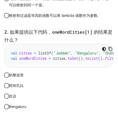
可以映射到同一个值。
映射和过滤器等高阶函数可以将 lambda 函数作为参数。
如果提供以下代码，
oneWordCities[1]
的结果是
什么？
val
cities
=
listOf
(
"Jeddah"
,
"Bengaluru"
,
"Shenz
val
oneWordCities
=
cities
.
toSet
().
toList
().
filter
的黎波里
阿布扎比
吉达
Bengaluru