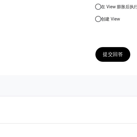
在 View 膨胀后执
创建 View
提交回答