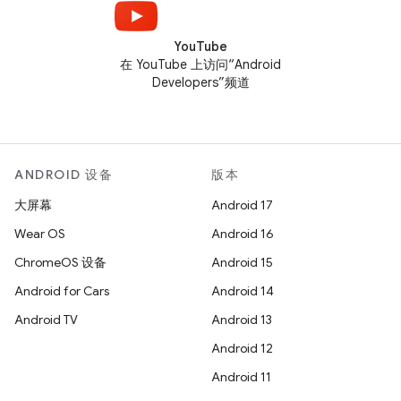
YouTube
在 YouTube 上访问“Android
Developers”频道
ANDROID 设备
版本
大屏幕
Android 17
Wear OS
Android 16
ChromeOS 设备
Android 15
Android for Cars
Android 14
Android TV
Android 13
Android 12
Android 11