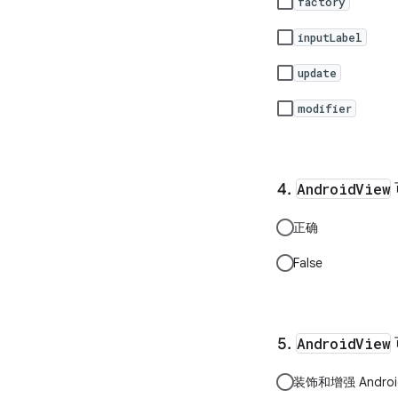
factory
inputLabel
update
modifier
AndroidView
正确
False
AndroidView
装饰和增强 Androi