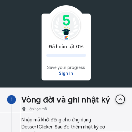
Đã hoàn tất 0%
Save your progress
Sign in
Vòng đời và ghi nhật ký
keyboard_arrow_up
1
emoji_objects
Lớp học mã
Nhập mã khởi động cho ứng dụng
DessertClicker. Sau đó thêm nhật ký cơ