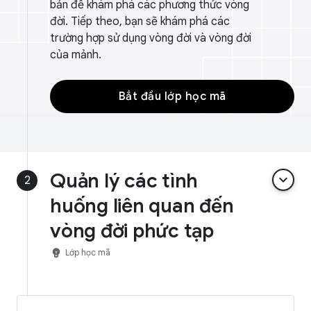
bản để khám phá các phương thức vòng
đời. Tiếp theo, bạn sẽ khám phá các
trường hợp sử dụng vòng đời và vòng đời
của mảnh.
Bắt đầu lớp học mã
Quản lý các tình
keyboard_arrow_down
2
huống liên quan đến
vòng đời phức tạp
emoji_objects
Lớp học mã