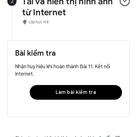
Tải và hiển thị hình ảnh
keyboard_arrow_down
2
từ Internet
emoji_objects
Lớp học mã
Bài kiểm tra
Nhận huy hiệu khi hoàn thành Bài 11: Kết nối
Internet.
Làm bài kiểm tra