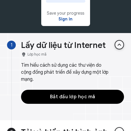
Save your progress
Sign in
Lấy dữ liệu từ Internet
keyboard_arrow_up
1
emoji_objects
Lớp học mã
Tìm hiểu cách sử dụng các thư viện do
cộng đồng phát triển để xây dựng một lớp
mạng.
Bắt đầu lớp học mã