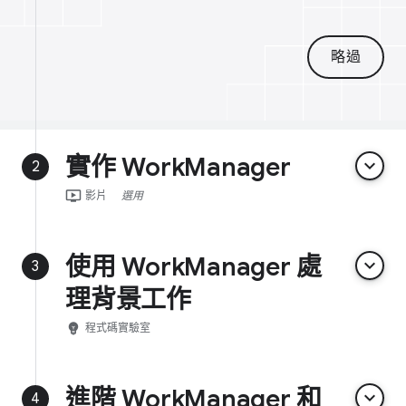
略過
實作 WorkManager
keyboard_arrow_down
2
ondemand_video
影片
選用
使用 WorkManager 處
keyboard_arrow_down
3
理背景工作
emoji_objects
程式碼實驗室
進階 WorkManager 和
keyboard_arrow_down
4