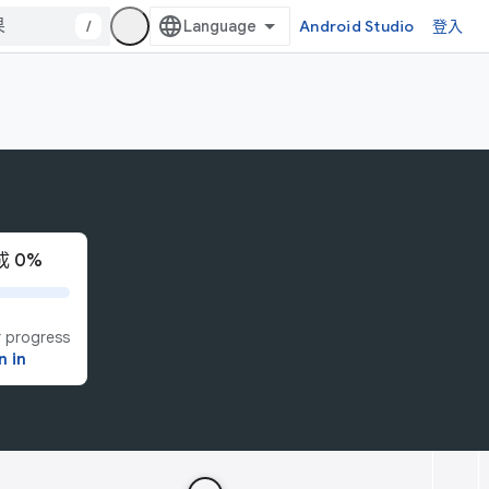
/
Android Studio
登入
 0%
 progress
n in