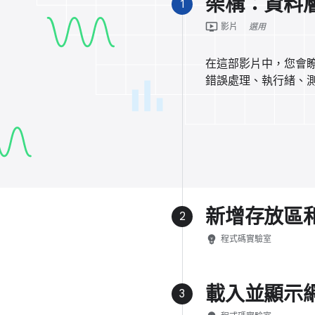
架構：資料
1
ondemand_video
影片
選用
在這部影片中，您會
錯誤處理、執行緒、
新增存放區
2
emoji_objects
程式碼實驗室
載入並顯示
3