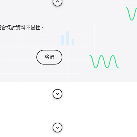
keyboard_arrow_up
還會探討資料不變性、
略過
keyboard_arrow_down
keyboard_arrow_down