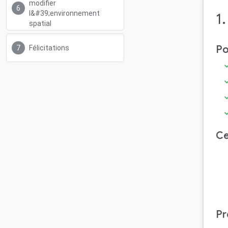
modifier
l&#39;environnement
1
spatial
Po
Félicitations
Ce
Pr