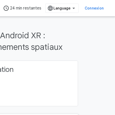
access_time
24 min restantes
Connexion
Android XR :
nnements spatiaux
ation