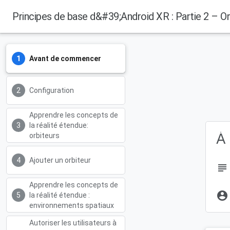
Principes de base d&#39;Android XR : Partie 2 – O
Android Developers
Avant de commencer
Configuration
Apprendre les concepts de
la réalité étendue:
À 
orbiteurs
Ajouter un orbiteur
subject
Apprendre les concepts de
account_circle
la réalité étendue :
environnements spatiaux
Autoriser les utilisateurs à