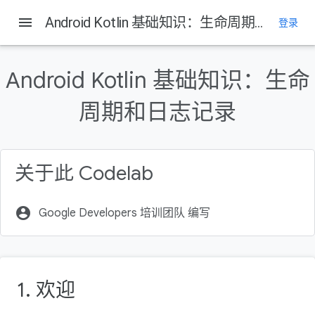
Android Developers
menu
Android Kotlin 基础知识：生命周期和日志记录
登录
本页内容
简介
Android Kotlin 基础知识：生命
您应当已掌握的内容
周期和日志记录
学习内容
实践内容
第 1 步：检查 onCreate() 方法并添加日志记录
关于此 Codelab
account_circle
Google Developers 培训团队 编写
1. 欢迎