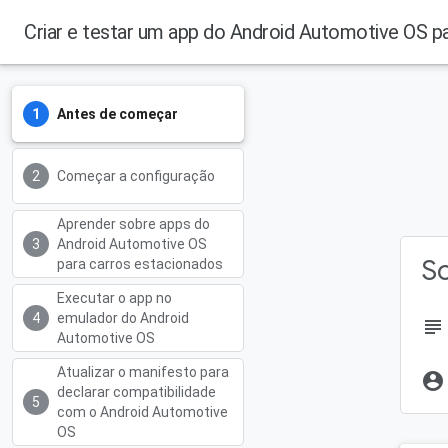
Criar e testar um app do Android Automotive OS p
Android Developers
Antes de começar
Começar a configuração
Aprender sobre apps do
Android Automotive OS
So
para carros estacionados
Executar o app no
emulador do Android
subject
Automotive OS
Atualizar o manifesto para
account_circle
declarar compatibilidade
com o Android Automotive
OS