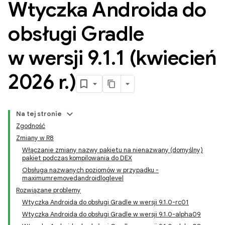
Wtyczka Androida do
obsługi Gradle
w wersji 9
.
1
.
1 (kwiecień
2026 r
.
)
Na tej stronie
Zgodność
Zmiany w R8
Włączanie zmiany nazwy pakietu na nienazwany (domyślny)
pakiet podczas kompilowania do DEX
Obsługa nazwanych poziomów w przypadku -
maximumremovedandroidloglevel
Rozwiązane problemy
Wtyczka Androida do obsługi Gradle w wersji 9.1.0-rc01
Wtyczka Androida do obsługi Gradle w wersji 9.1.0-alpha09