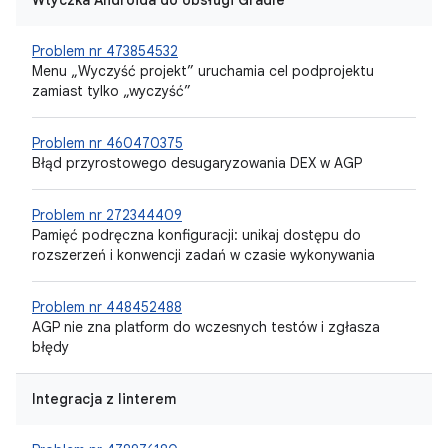
Wtyczka Androida do obsługi Gradle
Problem nr 473854532
Menu „Wyczyść projekt” uruchamia cel podprojektu
zamiast tylko „wyczyść”
Problem nr 460470375
Błąd przyrostowego desugaryzowania DEX w AGP
Problem nr 272344409
Pamięć podręczna konfiguracji: unikaj dostępu do
rozszerzeń i konwencji zadań w czasie wykonywania
Problem nr 448452488
AGP nie zna platform do wczesnych testów i zgłasza
błędy
Integracja z linterem