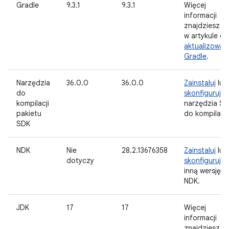
Gradle
9.3.1
9.3.1
Więcej
informacji
znajdziesz
w artykule o
aktualizowan
Gradle
.
Narzędzia
36.0.0
36.0.0
Zainstaluj
lub
do
skonfiguruj
kompilacji
narzędzia S
pakietu
do kompilacji
SDK
NDK
Nie
28.2.13676358
Zainstaluj
lub
dotyczy
skonfiguruj
inną wersję
NDK.
JDK
17
17
Więcej
informacji
znajdziesz w