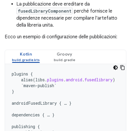
La pubblicazione deve ereditare da
fusedLibraryComponent
perché fornisce le
dipendenze necessarie per compilare l'artefatto
della libreria unita.
Ecco un esempio di configurazione delle pubblicazioni:
Kotlin
Groovy
plugins
{
alias
(
libs
.
plugins
.
android
.
fusedlibrary
)
`maven-publish`
}
androidFusedLibrary
{
…
}
dependencies
{
…
}
publishing
{