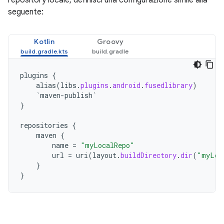
repository locale, definisci una configurazione simile alla
seguente:
Kotlin
Groovy
plugins
{
alias
(
libs
.
plugins
.
android
.
fusedlibrary
)
`maven-publish`
}
repositories
{
maven
{
name
=
"myLocalRepo"
url
=
uri
(
layout
.
buildDirectory
.
dir
(
"myLoc
}
}