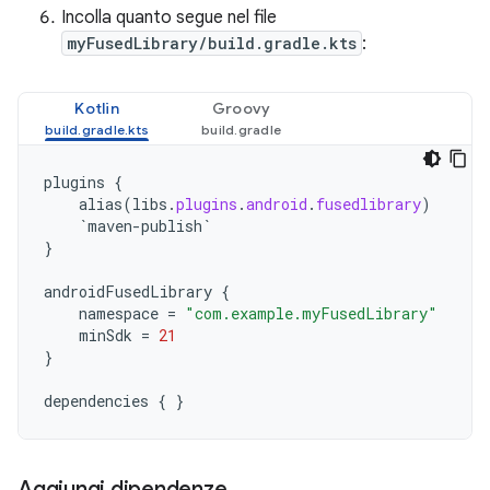
Incolla quanto segue nel file
myFusedLibrary/build.gradle.kts
:
Kotlin
Groovy
plugins
{
alias
(
libs
.
plugins
.
android
.
fusedlibrary
)
`maven-publish`
}
androidFusedLibrary
{
namespace
=
"com.example.myFusedLibrary"
minSdk
=
21
}
dependencies
{
}
Aggiungi dipendenze