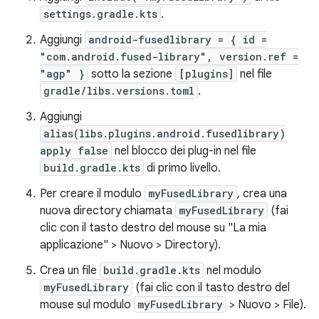
settings.gradle.kts
.
Aggiungi
android-fusedlibrary = { id =
"com.android.fused-library", version.ref =
"agp" }
sotto la sezione
[plugins]
nel file
gradle/libs.versions.toml
.
Aggiungi
alias(libs.plugins.android.fusedlibrary)
apply false
nel blocco dei plug-in nel file
build.gradle.kts
di primo livello.
Per creare il modulo
myFusedLibrary
, crea una
nuova directory chiamata
myFusedLibrary
(fai
clic con il tasto destro del mouse su "La mia
applicazione" > Nuovo > Directory).
Crea un file
build.gradle.kts
nel modulo
myFusedLibrary
(fai clic con il tasto destro del
mouse sul modulo
myFusedLibrary
> Nuovo > File).