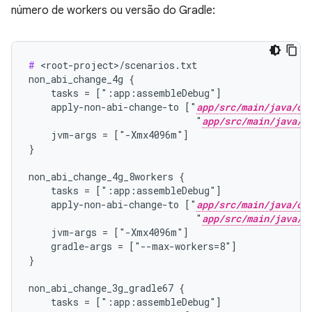
número de workers ou versão do Gradle:
#
 <root-project>/scenarios.txt

non_abi_change_4g {

    tasks = [":app:assembleDebug"]

    apply-non-abi-change-to ["
app/src/main/java/co
                              "
app/src/main/java/c
    jvm-args = ["-Xmx4096m"]

}

non_abi_change_4g_8workers {

    tasks = [":app:assembleDebug"]

    apply-non-abi-change-to ["
app/src/main/java/co
                              "
app/src/main/java/c
    jvm-args = ["-Xmx4096m"]

    gradle-args = ["--max-workers=8"]

}

non_abi_change_3g_gradle67 {

    tasks = [":app:assembleDebug"]
