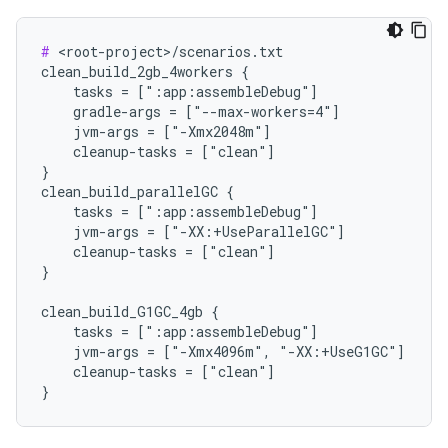
#
 <root-project>/scenarios.txt

clean_build_2gb_4workers {

    tasks = [":app:assembleDebug"]

    gradle-args = ["--max-workers=4"]

    jvm-args = ["-Xmx2048m"]

    cleanup-tasks = ["clean"]

}

clean_build_parallelGC {

    tasks = [":app:assembleDebug"]

    jvm-args = ["-XX:+UseParallelGC"]

    cleanup-tasks = ["clean"]

}

clean_build_G1GC_4gb {

    tasks = [":app:assembleDebug"]

    jvm-args = ["-Xmx4096m", "-XX:+UseG1GC"]

    cleanup-tasks = ["clean"]
