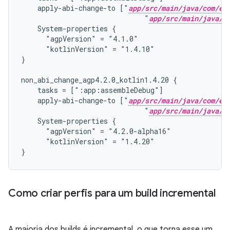
    apply-abi-change-to ["
app/src/main/java/com/ex
                              "
app/src/main/java/c
    System-properties {

      "agpVersion" = "4.1.0"

      "kotlinVersion" = "1.4.10"

}

non_abi_change_agp4.2.0_kotlin1.4.20 {

    tasks = [":app:assembleDebug"]

    apply-abi-change-to ["
app/src/main/java/com/ex
                              "
app/src/main/java/c
    System-properties {

      "agpVersion" = "4.2.0-alpha16"

      "kotlinVersion" = "1.4.20"

Como criar perfis para um build incremental
A maioria dos builds é incremental, o que torna esse um