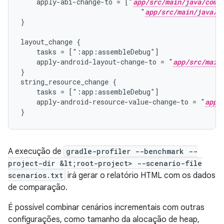
    apply-abi-change-to = ["
app/src/main/java/com/
                              "
app/src/main/java/c
}
layout_change {
    tasks = [":app:assembleDebug"]
    apply-android-layout-change-to = "
app/src/main
}
string_resource_change {
    tasks = [":app:assembleDebug"]
    apply-android-resource-value-change-to = "
app/
}
A execução de
gradle-profiler --benchmark --
project-dir &lt;root-project> --scenario-file
scenarios.txt
irá gerar o relatório HTML com os dados
de comparação.
É possível combinar cenários incrementais com outras
configurações, como tamanho da alocação de heap,