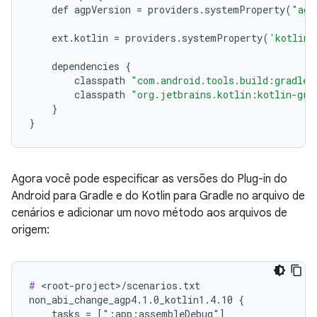
def
agpVersion
=
providers
.
systemProperty
(
"agp
ext
.
kotlin
=
providers
.
systemProperty
(
'kotlinV
dependencies
{
classpath
"com.android.tools.build:gradle:
classpath
"org.jetbrains.kotlin:kotlin-gra
}
}
Agora você pode especificar as versões do Plug-in do
Android para Gradle e do Kotlin para Gradle no arquivo de
cenários e adicionar um novo método aos arquivos de
origem:
#
 <root-project>/scenarios.txt

non_abi_change_agp4.1.0_kotlin1.4.10 {

    tasks = [":app:assembleDebug"]
