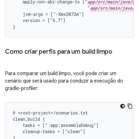
    apply-non-abi-change-to ["
app/src/main/java/co
                              "
app/src/main/java/c
    jvm-args = ["-Xmx3072m"]

    version = ["6.7"]

Como criar perfis para um build limpo
Para comparar um build limpo, você pode criar um
cenário que será usado para conduzir a execução do
gradle-profiler:
#
 <root-project>/scenarios.txt

clean_build {

    tasks = [":app:assembleDebug"]

    cleanup-tasks = ["clean"]
