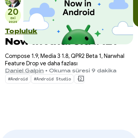
20
EKI
2025
Topluluk
Now in Android #121
Compose 1.9, Media 3 1.8, QPR2 Beta 1, Narwhal
Feature Drop ve daha fazlası
Daniel Galpin
•
Okuma süresi 9 dakika
#Android
#Android Studio
+2