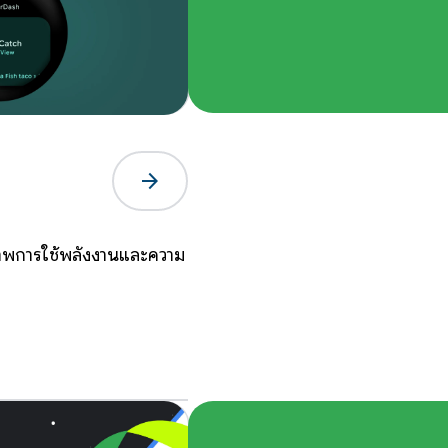
arrow_forward
ธิภาพการใช้พลังงานและความ