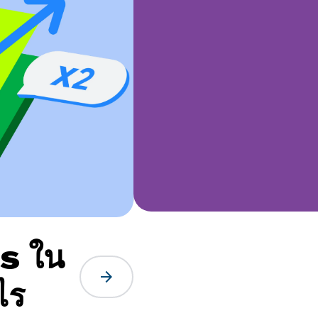
s ใน
arrow_forward
ไร