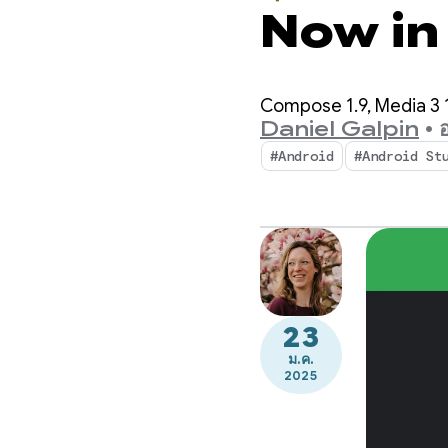
Now in
Compose 1.9, Media 3 1.
Daniel Galpin
•
#Android
#Android St
23
ม.ค.
2025