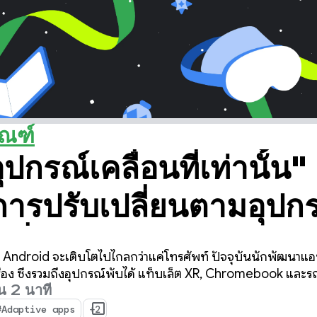
ัณฑ์
ปกรณ์เคลื่อนที่เท่านั้น"
การปรับเปลี่ยนตามอุปก
ตที่สำคัญ 3 รายการจาก
Android จะเติบโตไปไกลกว่าแค่โทรศัพท์ ปัจจุบันนักพัฒนาแอปม
รับการสร้างแอปที่ปรั
ครื่อง ซึ่งรวมถึงอุปกรณ์พับได้ แท็บเล็ต XR, Chromebook และรถ
น 2 นาที
#Adaptive apps
+2