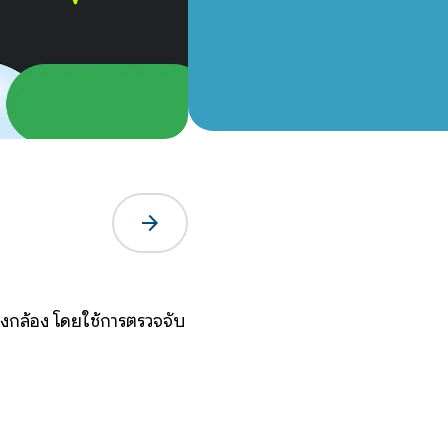
arrow_forward
ย่างกล้อง โดยใช้การตรวจจับ