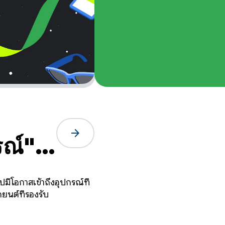
arrow_forward
รณ์":
ปี
ีโอกาสเข้าถึงอุปกรณ์ที่
บ
ยนต์ที่รองรับ