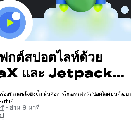
เฟกต์สปอตไลท์ด้วย
X และ Jetpack
se
เรื่องที่น่าสนใจยิ่งขึ้น นั่นคือการใช้เอฟเฟกต์สปอตไลต์บนตัวอ
ฟเฟกต์
f
•
อ่าน 8 นาที
1