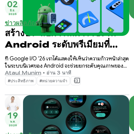
02
มิ.ย.
2026
ข่าวผลิตภัณฑ์
สร้างประสบการณ์การใช้งาน
Android ระดับพรีเมียมที่
Google I/O ‘26
ที่ Google I/O ‘26 เราได้แสดงให้เห็นว่าความก้าวหน้าล่าสุด
ในระบบนิเวศของ Android จะช่วยยกระดับคุณภาพของ
แอปในขณะที่เพิ่มประสิทธิภาพการพัฒนาให้สูงสุดได้
Ataul Munim
•
อ่าน 3 นาที
อย่างไร
#ประสิทธิภาพ
#หน่วยความจำ
+3
19
พ.ค.
2026