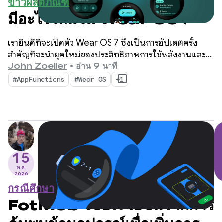
ข่าวผลิตภัณฑ์
มีอะไรใหม่ใน Wear OS 7
เรายินดีที่จะเปิดตัว Wear OS 7 ซึ่งเป็นการอัปเดตครั้ง
สำคัญที่จะนำยุคใหม่ของประสิทธิภาพการใช้พลังงานและ
ความชาญฉลาดมาสู่ผู้ใช้และนักพัฒนาแอป
John Zoeller
•
อ่าน 9 นาที
#AppFunctions
#Wear OS
+1
15
พ.ค.
2026
กรณีศึกษา
FotMob ใช้ประโยชน์จากการ