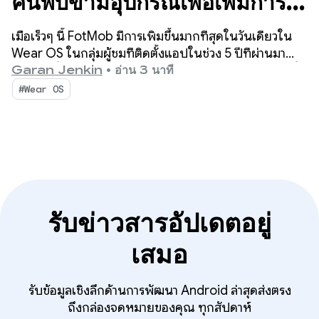
ค้นพบข้ามอุปกรณ์เพื่อเพิ่มการ
ใช้งาน Wear OS ให้สูงสุดได้
เมื่อเร็วๆ นี้ FotMob มีการเพิ่มขึ้นมากที่สุดในวันเดียวใน
อย่างไร
Wear OS ในกลุ่มผู้ชมที่ติดตั้งแอปในช่วง 5 ปีที่ผ่านมา
โดยเพิ่มขึ้น 2-3 เท่าของค่าเฉลี่ยรายวัน เคล็ดลับคืออะไร ขั้น
Garan Jenkin
•
อ่าน 3 นาที
ตอนการติดตั้งข้ามอุปกรณ์ที่เรียบง่ายซึ่งช่วยให้ผู้ใช้ค้นพบ
#Wear OS
แอป Wear OS ได้โดยตรงจากโทรศัพท์
รับข่าวสารอัปเดตอยู่
เสมอ
รับข้อมูลเชิงลึกด้านการพัฒนา Android ล่าสุดส่งตรง
ถึงกล่องจดหมายของคุณ ทุกสัปดาห์