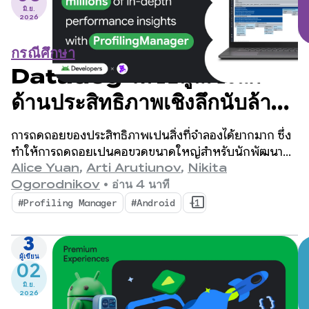
มิ.ย.
2026
กรณีศึกษา
Datadog ให้ข้อมูลเชิงลึก
ด้านประสิทธิภาพเชิงลึกนับล้าน
รายการด้วย
การถดถอยของประสิทธิภาพเป็นสิ่งที่จำลองได้ยากมาก ซึ่ง
ProfilingManager
ทำให้การถดถอยเป็นคอขวดขนาดใหญ่สำหรับนักพัฒนาแอ
ปบนอุปกรณ์เคลื่อนที่
Alice Yuan
,
Arti Arutiunov
,
Nikita
Ogorodnikov
•
อ่าน 4 นาที
#Profiling Manager
#Android
+1
3
ผู้เขียน
02
มิ.ย.
2026