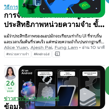
วิธีการ
การจัดลำดับความสำคัญของ
ประสิทธิภาพหน่วยความจำ: ขั้น
ตอนสำคัญสำหรับ Android
แม้ว่าประสิทธิภาพของแอปมักจะเทียบเท่ากับ UI ที่ราบรื่น
17
และเวลาเริ่มต้นที่รวดเร็ว แต่หน่วยความจำก็เป็นรากฐานที่
เงียบซึ่งเมตริกที่มองเห็นได้เหล่านี้สร้างขึ้น เราเห็นการ
Alice Yuan
,
Ajesh Pai
,
Fung Lam
•
อ่าน 10 นาที
เปลี่ยนแปลงที่หน่วยความจำของอุปกรณ์มีความสำคัญ
#หน่วยความจำ
#Android
+1
มากกว่าที่เคย
26
พ.ค.
2026
ข่าวสารเกี่ยวกับผลิตภัณฑ์
ข้อมูลอัปเดตเกี่ยวกับ AI ที่