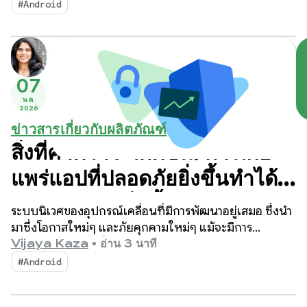
Show
#Android
07
พ.ค.
2026
ข่าวสารเกี่ยวกับผลิตภัณฑ์
สิ่งที่คาดว่าจะเกิดขึ้น: การเผย
แพร่แอปที่ปลอดภัยยิ่งขึ้นทำได้
ง่ายและรวดเร็วขึ้น
ระบบนิเวศของอุปกรณ์เคลื่อนที่มีการพัฒนาอยู่เสมอ ซึ่งนำ
มาซึ่งโอกาสใหม่ๆ และภัยคุกคามใหม่ๆ แม้จะมีการ
เปลี่ยนแปลงเหล่านี้ แต่ Android และ Google Play ยัง
Vijaya Kaza
•
อ่าน 3 นาที
คงมุ่งมั่นที่จะทำให้ผู้ใช้หลายพันล้านคนสามารถเพลิดเพลิน
#Android
กับแอปได้อย่างมั่นใจ และนักพัฒนาแอปสามารถสร้างสรรค์
นวัตกรรมได้อย่างเต็มที่