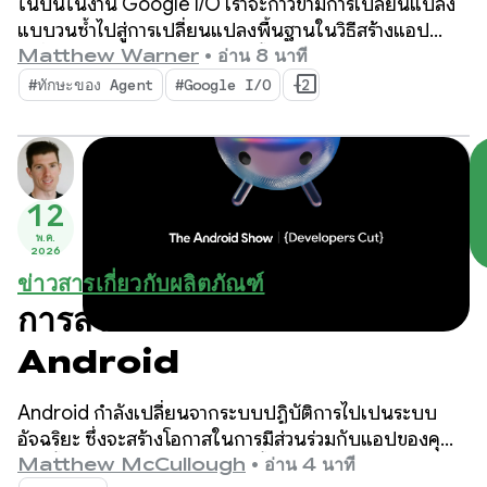
ในปีนี้ในงาน Google I/O เราจะก้าวข้ามการเปลี่ยนแปลง
Android
แบบวนซ้ำไปสู่การเปลี่ยนแปลงพื้นฐานในวิธีสร้างแอป
เครื่องมือใหม่ล่าสุดของเราสร้างขึ้นสำหรับยุค Agentic โดย
Matthew Warner
•
อ่าน 8 นาที
มีฟีเจอร์ที่ช่วยเพิ่มประสิทธิภาพการทำงานให้กับคุณใน
#ทักษะของ Agent
#Google I/O
+2
ฐานะนักพัฒนาแอป Android และเพิ่มประสิทธิภาพให้กับ
Agent AI ที่คุณติดตั้งใช้งานในฐานของโค้ด
12
พ.ค.
2026
ข่าวสารเกี่ยวกับผลิตภัณฑ์
การสร้างระบบอัจฉริยะใน
Android
Android กำลังเปลี่ยนจากระบบปฏิบัติการไปเป็นระบบ
อัจฉริยะ ซึ่งจะสร้างโอกาสในการมีส่วนร่วมกับแอปของคุณ
มากขึ้น โดยมีการประกาศในวันนี้ระหว่างงาน The Android
Matthew McCullough
•
อ่าน 4 นาที