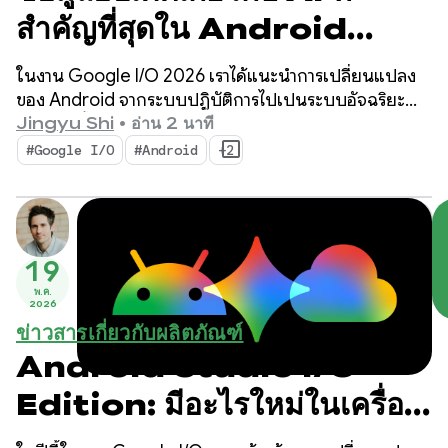
สำคัญที่สุดใน Android
สำหรับการสร้างประสบการณ์
ในงาน Google I/O 2026 เราได้แนะนำการเปลี่ยนแปลง
อัจฉริยะจาก Google I/O
ของ Android จากระบบปฏิบัติการไปเป็นระบบอัจฉริยะ
นอกจากนี้ เรายังแสดงให้เห็นวิธีสร้างประสบการณ์อัจฉริยะ
Jingyu Shi
•
อ่าน 2 นาที
‘26
แบบเนทีฟด้วยระบบและนำพลังของ AI ของ Google มาไว้
#Google I/O
#Android
+2
ในแอปของคุณ
19
พ.ค.
2026
ข่าวสารเกี่ยวกับผลิตภัณฑ์
Android Studio I/O
Edition: มีอะไรใหม่ในเครื่อง
มือสำหรับนักพัฒนาแอป