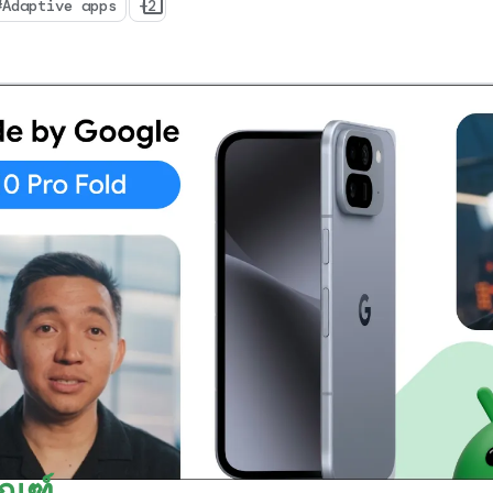
มอุปกรณ์
#Adaptive apps
+2
ัณฑ์