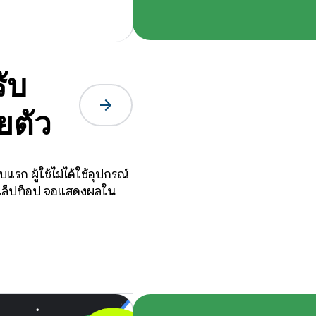
ับ
arrow_forward
ยตัว
รก ผู้ใช้ไม่ได้ใช้อุปกรณ์
ต แล็ปท็อป จอแสดงผลใน