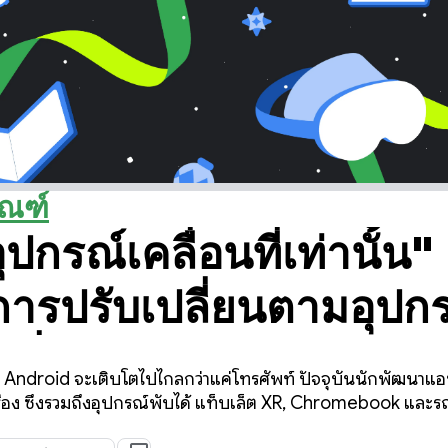
ัณฑ์
ปกรณ์เคลื่อนที่เท่านั้น"
การปรับเปลี่ยนตามอุปก
ตที่สำคัญ 3 รายการจาก
Android จะเติบโตไปไกลกว่าแค่โทรศัพท์ ปัจจุบันนักพัฒนาแอปม
รับการสร้างแอปที่ปรั
ครื่อง ซึ่งรวมถึงอุปกรณ์พับได้ แท็บเล็ต XR, Chromebook และรถ