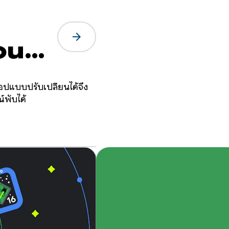
arrow_forward
outs
อปแบบปรับเปลี่ยนได้จึง
์พับได้