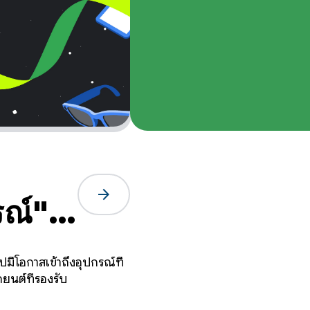
arrow_forward
รณ์":
ปี
ีโอกาสเข้าถึงอุปกรณ์ที่
บ
ยนต์ที่รองรับ