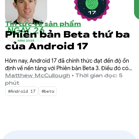
Tin tức về sản phẩm
NGÀY 26
Phiên bản Beta thứ ba
THÁNG 3
NĂM 2026
của Android 17
Hôm nay, Android 17 đã chính thức đạt đến độ ổn
định về nền tảng với Phiên bản Beta 3. Điều đó có
nghĩa là giao diện API đã bị khoá; bạn có thể thực
Matthew McCullough
•
Thời gian đọc: 5
hiện bài kiểm thử khả năng tương thích cuối cùng
phút
và đẩy các ứng dụng nhắm đến Android 17 lên Cửa
#Android 17
#beta
hàng Play.