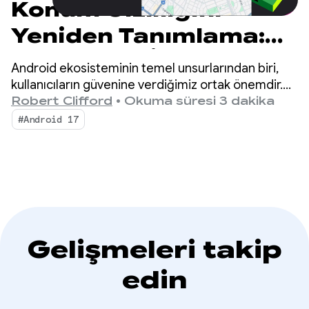
Konum Gizliliğini
Yeniden Tanımlama:
Android 17 İçin Yeni
Android ekosisteminin temel unsurlarından biri,
Araçlar ve
kullanıcıların güvenine verdiğimiz ortak önemdir.
Mobil ortam geliştikçe hassas bilgileri koruma
Robert Clifford
•
Okuma süresi 3 dakika
İyileştirmeler
yaklaşımımız da değişiyor.
#Android 17
Gelişmeleri takip
edin