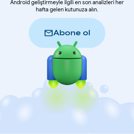
Android geliştirmeyle ilgili en son analizleri her
hafta gelen kutunuza alın.
mail
Abone ol