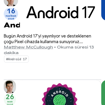
16
HAZIRAN
2026
Android 17 ile tanışın
Bugün Android 17'yi yayınlıyor ve desteklenen
çoğu Pixel cihazda kullanıma sunuyoruz.
Önümüzdeki aylarda Android 17'yi çalıştıran yeni
Matthew McCullough
•
Okuma süresi 13
cihazlar piyasaya sürülecek.
dakika
#Android 17
26
MAR
2026