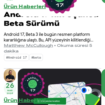
Ürün Haberleri
Android 17'nin Üçüncü
Beta Sürümü
Android 17, Beta 3 ile bugün resmen platform
kararlılığına ulaştı. Bu, API yüzeyinin kilitlendiği
anlamına gelir. Son uyumluluk testini yapabilir ve
Matthew McCullough
•
Okuma süresi 5
Android 17'yi hedefleyen uygulamalarınızı Play
dakika
Store'a gönderebilirsiniz.
#Android 17
#beta
26
MAR
2026
Ürün Haberleri