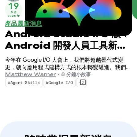
19
5 月
2026 年
產品最新消息
Android Studio I/O 版：
Android 開發人員工具新功
能
今年在 Google I/O 大會上，我們將超越疊代式變
更，朝向應用程式建構方式的根本轉變邁進。我們最
新推出的工具專為 AI 代理時代而生，不僅能提升
Matthew Warner
•
8 分鐘小故事
Android 開發人員的工作效率，還能強化您在程式碼
#Agent Skills
#Google I/O
+2
集部署的 AI 代理。