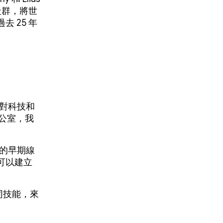
社群，將世
 25 年
，對科技和
辦公室，我
t」的早期線
可以建立
同技能，來