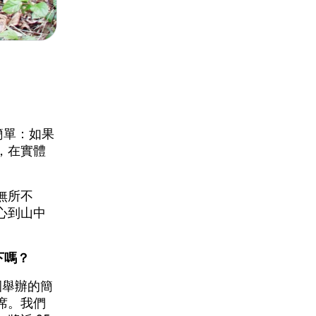
簡單：如果
，在實體
無所不
心到山中
下嗎？
園舉辦的簡
席。我們