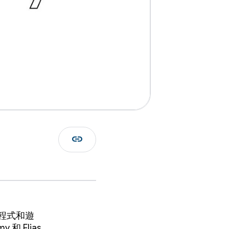
link
用程式和遊
 和 Elias