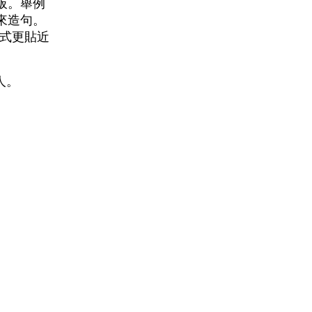
板。舉例
來造句。
程式更貼近
人。