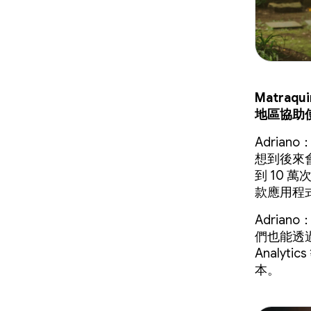
Matra
地區協助
Adri
想到後來
到 10
款應用程
Adria
們也能透過
Analy
本。