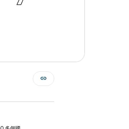
link
0 多個國