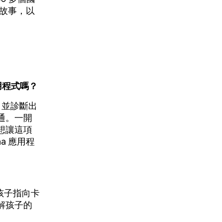
故事，以
用程式嗎？
，並診斷出
通。一開
想讓這項
ha 應用程
孩子指向卡
解孩子的