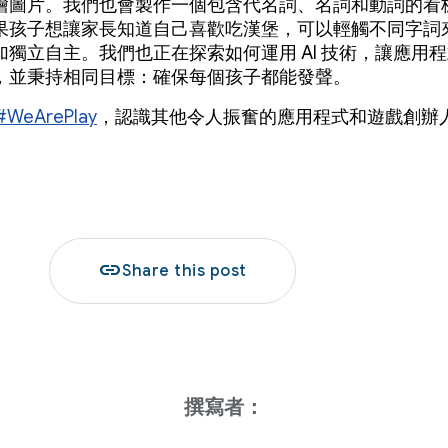
繪圖片。我們也會製作一個包含代名詞、名詞和動詞的看
果孩子想讓家長知道自己喜歡吃漢堡，可以輕觸不同字詞
加獨立自主。我們也正在探索如何運用 AI 技術，讓應用
，並秉持相同目標：確保每個孩子都能發聲。
#WeArePlay
，認識其他令人振奮的應用程式和遊戲創辦
link
Share this post
撰寫者：