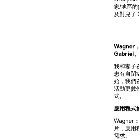
家/地區
及對兒子 G
Wagne
Gabr
我和妻子
患有自閉
始，我們
活動更數位化
式。
應用程式
Wagner
片，應用
需求。