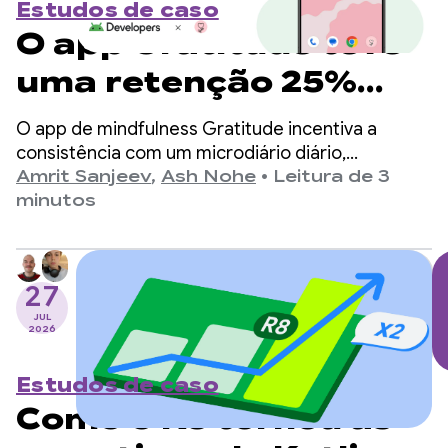
Estudos de caso
O app Gratitude teve
uma retenção 25%
maior para usuários
O app de mindfulness Gratitude incentiva a
de widgets
consistência com um microdiário diário,
afirmações e quadros de metas. O app tem mais
Amrit Sanjeev
,
Ash Nohe
•
Leitura de 3
de 6 milhões de downloads, 150 mil avaliações de
minutos
5 estrelas e 100 milhões de entradas de diário
registradas.
27
JUL
2026
Estudos de caso
Como o R8 tornou as