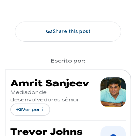
link
Share this post
Escrito por:
Amrit Sanjeev
Mediador de
desenvolvedores sênior
read_more
Ver perfil
Trevor Johns