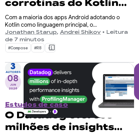
corrotinas do Kotlin
no Android duas vezes
Com a maioria dos apps Android adotando o
mais rápidas
Kotlin como linguagem principal, o
kotlinx.coroutines se tornou um padrão de fato
Jonathan Starup
,
Andrei Shikov
•
Leitura
para programação assíncrona. A biblioteca
de 7 minutos
oferece uma maneira bem projetada e
#Compose
#R8
+1
estruturada de gerenciar fluxos simultâneos
nativos do Kotlin.
3
AUTORES
08
JUN
2026
Estudos de caso
O Datadog oferece
milhões de insights
detalhados de