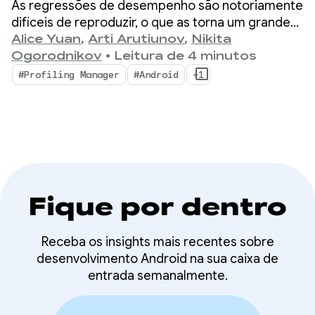
As regressões de desempenho são notoriamente
performance com o
difíceis de reproduzir, o que as torna um grande
gargalo para desenvolvedores de dispositivos
Alice Yuan
,
Arti Arutiunov
,
Nikita
ProfilingManager
móveis.
Ogorodnikov
•
Leitura de 4 minutos
#Profiling Manager
#Android
+1
Fique por dentro
Receba os insights mais recentes sobre
desenvolvimento Android na sua caixa de
entrada semanalmente.