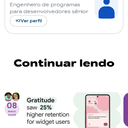
Engenheiro de programas
para desenvolvedores sênior
read_more
Ver perfil
Continuar lendo
08
MAIO
2026