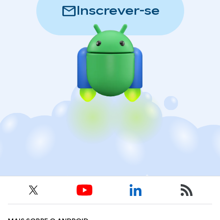
mail
Inscrever-se