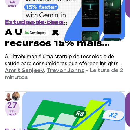
JAN
2026
Estudos de caso
A Ultrahuman lança
recursos 15% mais
rápido com o Gemini
A Ultrahuman é uma startup de tecnologia de
no Android Studio
saúde para consumidores que oferece insights
diários de bem-estar aos usuários com base em
Amrit Sanjeev
,
Trevor Johns
•
Leitura de 2
dados biométricos dos wearables da empresa,
minutos
como o RING Air e o monitor contínuo de glicose
(CGM) M1 Live.
27
JUL
2026