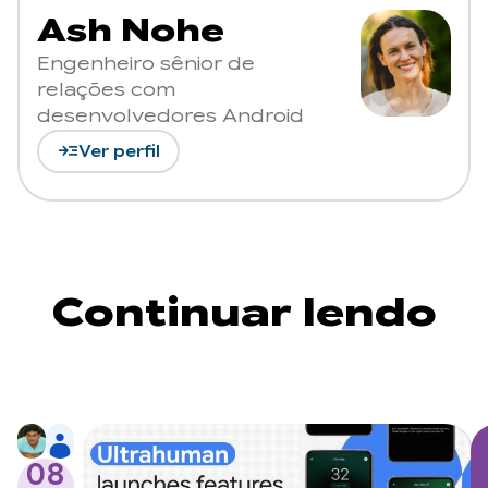
Ash Nohe
Engenheiro sênior de
relações com
desenvolvedores Android
read_more
Ver perfil
Continuar lendo
08