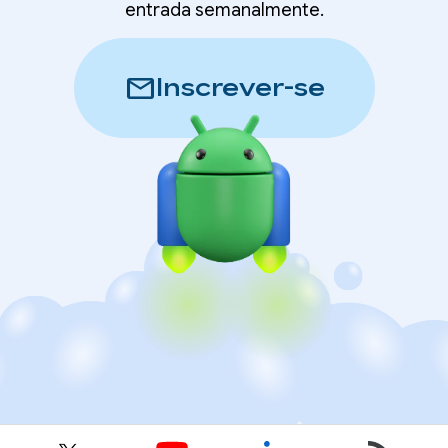
entrada semanalmente.
mail
Inscrever-se