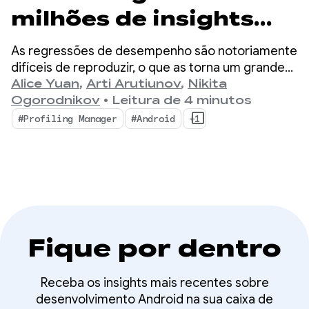
milhões de insights
detalhados de
As regressões de desempenho são notoriamente
performance com o
difíceis de reproduzir, o que as torna um grande
gargalo para desenvolvedores de dispositivos
Alice Yuan
,
Arti Arutiunov
,
Nikita
ProfilingManager
móveis.
Ogorodnikov
•
Leitura de 4 minutos
#Profiling Manager
#Android
+1
Fique por dentro
Receba os insights mais recentes sobre
desenvolvimento Android na sua caixa de