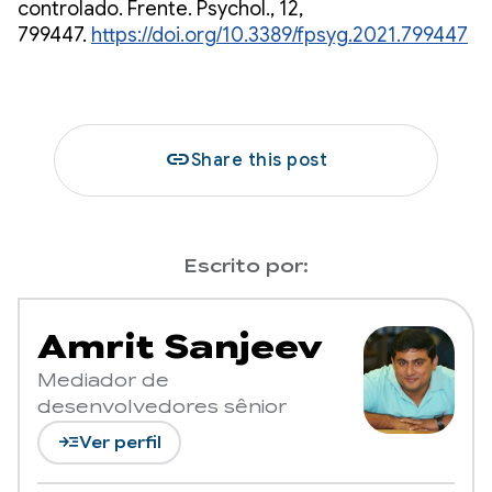
controlado. Frente. Psychol., 12,
799447.
https://doi.org/10.3389/fpsyg.2021.799447
link
Share this post
Escrito por:
Amrit Sanjeev
Mediador de
desenvolvedores sênior
read_more
Ver perfil