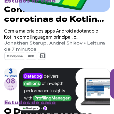
Estudos de caso
Como o R8 tornou as
corrotinas do Kotlin
no Android duas vezes
Com a maioria dos apps Android adotando o
mais rápidas
Kotlin como linguagem principal, o
kotlinx.coroutines se tornou um padrão de fato
Jonathan Starup
,
Andrei Shikov
•
Leitura
para programação assíncrona. A biblioteca
de 7 minutos
oferece uma maneira bem projetada e
#Compose
#R8
+1
estruturada de gerenciar fluxos simultâneos
nativos do Kotlin.
3
AUTORES
08
JUN
2026
Estudos de caso
O Datadog oferece