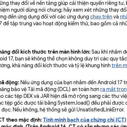
ững thay đổi về nền tảng giúp cải thiện quyền riêng tư,
ghiệm người dùng nói chung; hãy xem xét những thay đổ
ởng đến ứng dụng đối với các ứng dụng
chạy trên
và
nh
7 để tập trung vào hoạt động kiểm thử, bao gồm cả nh
năng đổi kích thước trên màn hình lớn:
Sau khi nhắm đ
oid 17, bạn sẽ không thể chọn không duy trì các quy tắ
ướng, khả năng đổi kích thước và tỷ lệ khung hình
trên m
mã động:
Nếu ứng dụng của bạn nhắm đến Android 17 trở
 năng bảo vệ Tải mã động (DCL) an toàn hơn
ra mắt tro
o các tệp DEX và JAR hiện đã mở rộng sang các thư việ
ác tệp gốc được tải bằng System.load() đều phải được
ỉ đọc. Nếu không, hệ thống sẽ gửi UnsatisfiedLinkError.
CT theo mặc định:
Tính minh bạch của chứng chỉ (CT)
 mặc định. (Trên Android 16, CT có sẵn nhưng các ứ