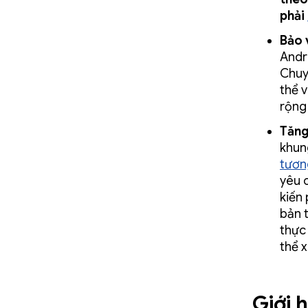
phải
Bảo 
Andr
Chuy
thể 
rộng 
Tăng
khun
tươn
yêu 
kiến 
bản 
thực
thể x
Giới 