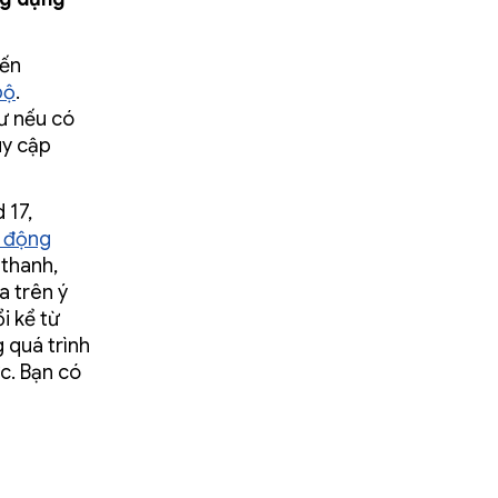
đến
bộ
.
ư nếu có
uy cập
 17,
t động
 thanh,
a trên ý
i kể từ
 quá trình
c. Bạn có