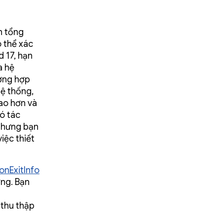
n tổng
 thể xác
 17, hạn
a hệ
ường hợp
hệ thống,
cao hơn và
ó tác
 nhưng bạn
iệc thiết
onExitInfo
ng. Bạn
 thu thập