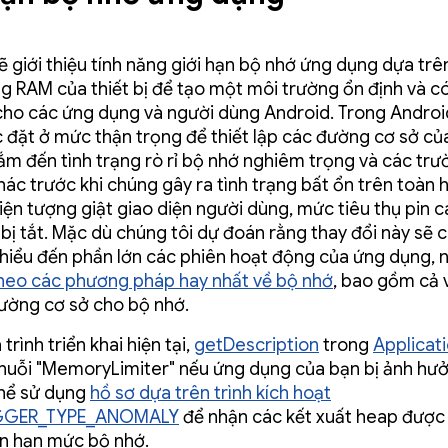
ẽ giới thiệu tính năng giới hạn bộ nhớ ứng dụng dựa trê
g RAM của thiết bị để tạo một môi trường ổn định và có
cho các ứng dụng và người dùng Android. Trong Android
đặt ở mức thận trọng để thiết lập các đường cơ sở củ
ắm đến tình trạng rò rỉ bộ nhớ nghiêm trọng và các tr
hác trước khi chúng gây ra tình trạng bất ổn trên toàn 
iện tượng giật giao diện người dùng, mức tiêu thụ pin 
bị tắt. Mặc dù chúng tôi dự đoán rằng thay đổi này sẽ c
thiểu đến phần lớn các phiên hoạt động của ứng dụng,
heo các phương pháp hay nhất về bộ nhớ
, bao gồm cả v
ường cơ sở cho bộ nhớ.
trình triển khai hiện tại,
getDescription
trong
Applicati
huỗi "MemoryLimiter" nếu ứng dụng của bạn bị ảnh hưở
hể sử dụng
hồ sơ dựa trên trình kích hoạt
GGER_TYPE_ANOMALY
để nhận các kết xuất heap được
ến hạn mức bộ nhớ.