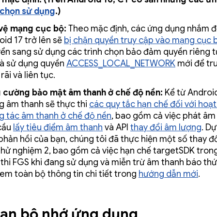
chọn sử dụng
.)
vệ mạng cục bộ:
Theo mặc định, các ứng dụng nhắm 
oid 17 trở lên sẽ
bị chặn quyền truy cập vào mạng cục 
ển sang sử dụng các trình chọn bảo đảm quyền riêng t
và sử dụng quyền
ACCESS_LOCAL_NETWORK
mới để tr
rãi và liên tục.
 cường bảo mật âm thanh ở chế độ nền:
Kể từ Android
g âm thanh sẽ thực thi
các quy tắc hạn chế đối với hoạ
g tác âm thanh ở chế độ nền
, bao gồm cả việc phát âm
cầu
lấy tiêu điểm âm thanh
và API
thay đổi âm lượng
. Dự
phản hồi của bạn, chúng tôi đã thực hiện một số thay đổ
thử nghiệm 2, bao gồm cả việc hạn chế targetSDK trong
 thi FGS khi đang sử dụng và miễn trừ âm thanh báo thứ
em toàn bộ thông tin chi tiết trong
hướng dẫn mới
.
hạn bộ nhớ ứng dụng