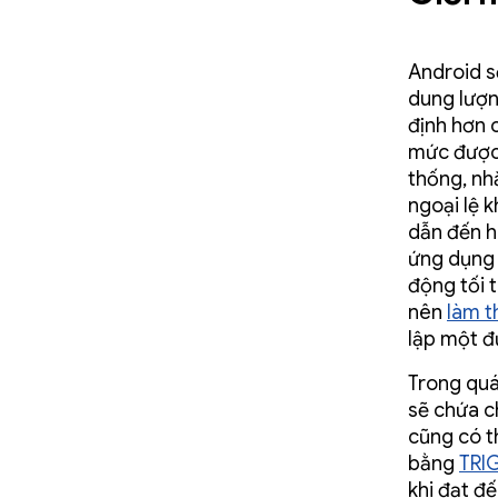
Android s
dung lượn
định hơn 
mức được 
thống, nh
ngoại lệ k
dẫn đến h
ứng dụng 
động tối 
nên
làm t
lập một đ
Trong quá 
sẽ chứa c
cũng có t
bằng
TRI
khi đạt đ