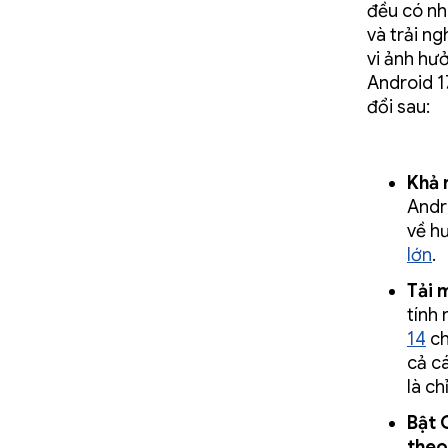
đều có nh
và trải n
vi ảnh hư
Android 1
đổi sau:
Khả 
Andr
về h
lớn
.
Tải 
tính
14
ch
cả c
là ch
Bật 
theo