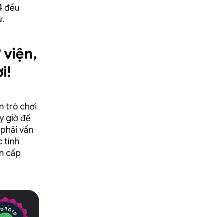
4 đều
ử.
 viện,
i!
n trò chơi
y giờ để
 phải vấn
 tính
ển cấp