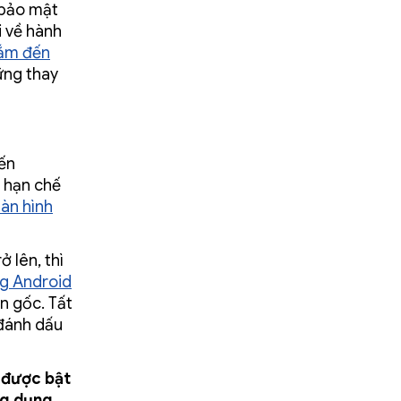
 bảo mật
i về hành
ắm đến
ững thay
ến
c hạn chế
àn hình
 lên, thì
ng Android
n gốc. Tất
 đánh dấu
được bật
ng dụng