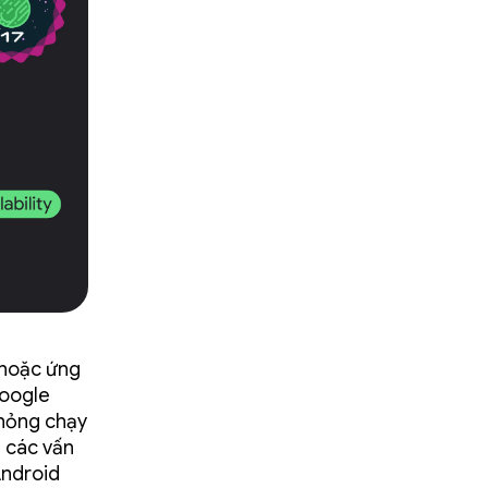
 hoặc ứng
Google
phỏng chạy
m các vấn
Android