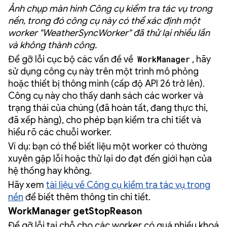
Ảnh chụp màn hình Công cụ kiểm tra tác vụ trong
nền, trong đó công cụ này có thể xác định một
worker "WeatherSyncWorker" đã thử lại nhiều lần
và không thành công.
Để gỡ lỗi cục bộ các vấn đề về
WorkManager
, hãy
sử dụng công cụ này trên một trình mô phỏng
hoặc thiết bị thông minh (cấp độ API 26 trở lên).
Công cụ này cho thấy danh sách các worker và
trạng thái của chúng (đã hoàn tất, đang thực thi,
đã xếp hàng), cho phép bạn kiểm tra chi tiết và
hiểu rõ các chuỗi worker.
Ví dụ: bạn có thể biết liệu một worker có thường
xuyên gặp lỗi hoặc thử lại do đạt đến giới hạn của
hệ thống hay không.
Hãy xem
tài liệu về Công cụ kiểm tra tác vụ trong
nền
để biết thêm thông tin chi tiết.
WorkManager getStopReason
Để gỡ lỗi tại chỗ cho các worker có quá nhiều khoá