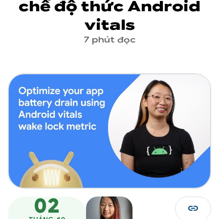
chế độ thức Android
vitals
7 phút đọc
02
link