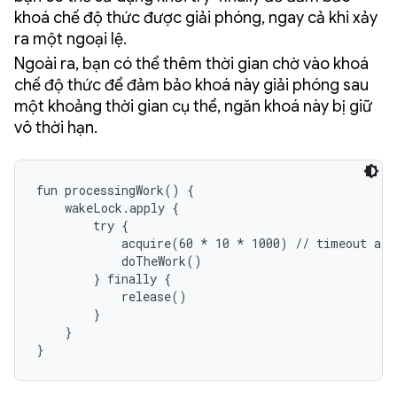
khoá chế độ thức được giải phóng, ngay cả khi xảy
ra một ngoại lệ.
Ngoài ra, bạn có thể thêm thời gian chờ vào khoá
chế độ thức để đảm bảo khoá này giải phóng sau
một khoảng thời gian cụ thể, ngăn khoá này bị giữ
vô thời hạn.
fun processingWork() {

    wakeLock.apply {

        try {

            acquire(60 * 10 * 1000) // timeout afte
            doTheWork()

        } finally {

            release()

        }

    }

}