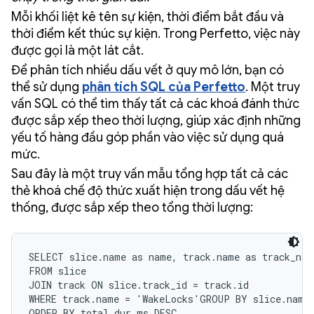
Mỗi khối liệt kê tên sự kiện, thời điểm bắt đầu và
thời điểm kết thúc sự kiện. Trong Perfetto, việc này
được gọi là một lát cắt.
Để phân tích nhiều dấu vết ở quy mô lớn, bạn có
thể sử dụng
phân tích SQL của Perfetto
. Một truy
vấn SQL có thể tìm thấy tất cả các khoá đánh thức
được sắp xếp theo thời lượng, giúp xác định những
yếu tố hàng đầu góp phần vào việc sử dụng quá
mức.
Sau đây là một truy vấn mẫu tổng hợp tất cả các
thẻ khoá chế độ thức xuất hiện trong dấu vết hệ
thống, được sắp xếp theo tổng thời lượng:
SELECT slice.name as name, track.name as track_nam
FROM slice

JOIN track ON slice.track_id = track.id

WHERE track.name = 'WakeLocks'GROUP BY slice.name,
ORDER BY total_dur_ms DESC