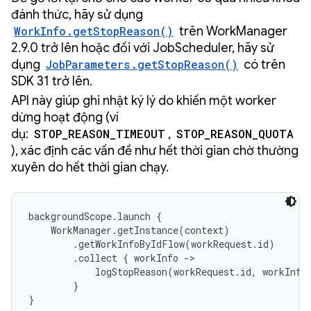
đánh thức, hãy sử dụng
WorkInfo.getStopReason()
trên WorkManager
2.9.0 trở lên hoặc đối với JobScheduler, hãy sử
dụng
JobParameters.getStopReason()
có trên
SDK 31 trở lên.
API này giúp ghi nhật ký lý do khiến một worker
dừng hoạt động (ví
dụ:
STOP_REASON_TIMEOUT
,
STOP_REASON_QUOTA
), xác định các vấn đề như hết thời gian chờ thường
xuyên do hết thời gian chạy.
backgroundScope.launch {

    WorkManager.getInstance(context)

        .getWorkInfoByIdFlow(workRequest.id)

        .collect { workInfo ->

            logStopReason(workRequest.id, workInfo?
        }

}