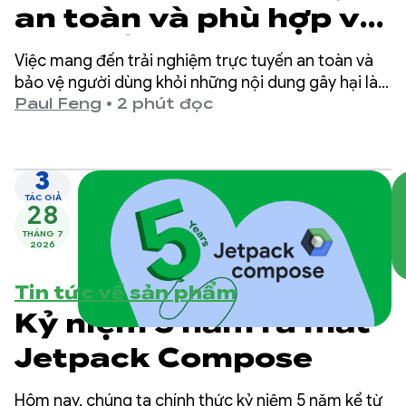
an toàn và phù hợp với
lứa tuổi trên Google
Việc mang đến trải nghiệm trực tuyến an toàn và
Play
bảo vệ người dùng khỏi những nội dung gây hại là
ưu tiên hàng đầu tại Google Play.
Paul Feng
•
2 phút đọc
3
TÁC GIẢ
28
THÁNG 7
2026
Tin tức về sản phẩm
Kỷ niệm 5 năm ra mắt
Jetpack Compose
Hôm nay, chúng ta chính thức kỷ niệm 5 năm kể từ