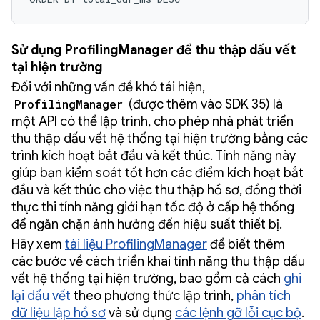
Sử dụng ProfilingManager để thu thập dấu vết
tại hiện trường
Đối với những vấn đề khó tái hiện,
ProfilingManager
(được thêm vào SDK 35) là
một API có thể lập trình, cho phép nhà phát triển
thu thập dấu vết hệ thống tại hiện trường bằng các
trình kích hoạt bắt đầu và kết thúc. Tính năng này
giúp bạn kiểm soát tốt hơn các điểm kích hoạt bắt
đầu và kết thúc cho việc thu thập hồ sơ, đồng thời
thực thi tính năng giới hạn tốc độ ở cấp hệ thống
để ngăn chặn ảnh hưởng đến hiệu suất thiết bị.
Hãy xem
tài liệu ProfilingManager
để biết thêm
các bước về cách triển khai tính năng thu thập dấu
vết hệ thống tại hiện trường, bao gồm cả cách
ghi
lại dấu vết
theo phương thức lập trình,
phân tích
dữ liệu lập hồ sơ
và sử dụng
các lệnh gỡ lỗi cục bộ
.