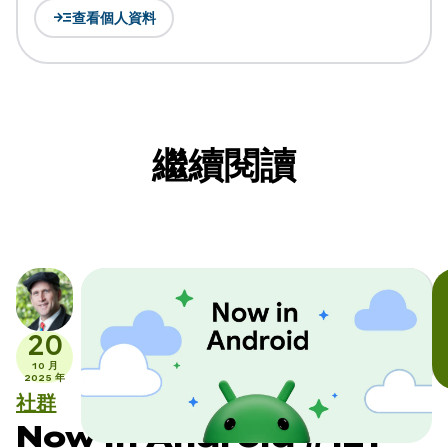
read_more
查看個人資料
繼續閱讀
20
10 月
2025 年
社群
Now in Android #121