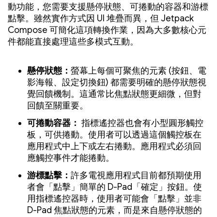
動功能，您需要支援懸停狀態、可捲動的容器和游標
點擊。雖然實作方式因 UI 堆疊而異，但 Jetpack
Compose 可簡化這項轉換作業，因為大多數核心元
件都能直接處理這些多模式互動。
懸停狀態：
螢幕上每個可聚焦的元素 (按鈕、電
影海報、設定切換鈕) 都需要明確的懸停狀態視
覺回饋機制。這通常比焦點狀態更細微，但對
回饋至關重要。
可捲動容器：
指標遙控器也會有小型圓形觸控
板，可供捲動。使用者可以透過這個觸控板在
應用程式中上下或左右捲動。應用程式必須回
應觸控事件才能捲動。
游標點擊：
許多電視應用程式目前都預期使用
者會「點擊」簡單的 D-Pad「確定」按鈕。使
用指標遙控器時，使用者可能會「點擊」並非
D-Pad 焦點狀態的元素，而是來自懸停狀態的