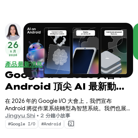
26
5 月
2026
產品最新消息
Google I/O 2026 大會：
Android 頂尖 AI 最新動
態，打造智慧體驗
在 2026 年的 Google I/O 大會上，我們宣布
Android 將從作業系統轉型為智慧系統。我們也展示
了如何使用系統原生建構智慧體驗，以及如何將
Jingyu Shi
•
2 分鐘小故事
Google AI 的強大功能帶入應用程式。
#Google I/O
#Android
+2