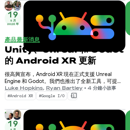
19
5 月
2026 年
產品最新消息
Unity、Unreal 和 Godot
的 Android XR 更新
很高興宣布，Android XR 現在正式支援 Unreal
Engine 和 Godot。我們也推出了全新工具，可提升
工作效率並啟用新的 XR 功能：Android XR 引擎中樞
Luke Hopkins
,
Ryan Bartley
•
4 分鐘小故事
和 Android XR 互動架構。
#Android XR
#Google I/O
+1
19
5 月