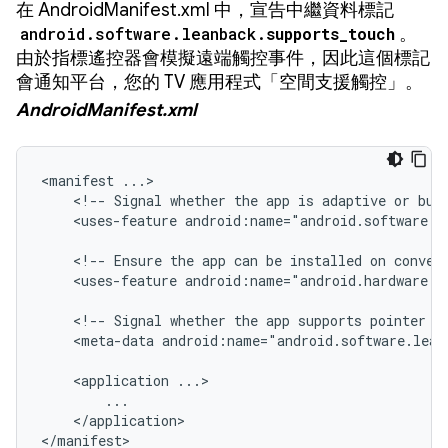
在 AndroidManifest.xml 中，宣告中繼資料標記
android.software.leanback.
supports_touch
。
由於指標遙控器會模擬遠端觸控事件，因此這個標記
會通知平台，您的 TV 應用程式「空間支援觸控」。
AndroidManifest.xml
<manifest
<!--
Signal
whether
the
app
is
adaptive
or
bui
<uses-feature
android:name="android.software.l
<!--
Ensure
the
app
can
be
installed
on
conven
<uses-feature
android:name="android.hardware.t
<!--
Signal
whether
the
app
supports
pointer
r
<meta-data
android:name="android.software.lean
<application
</application>

</manifest>