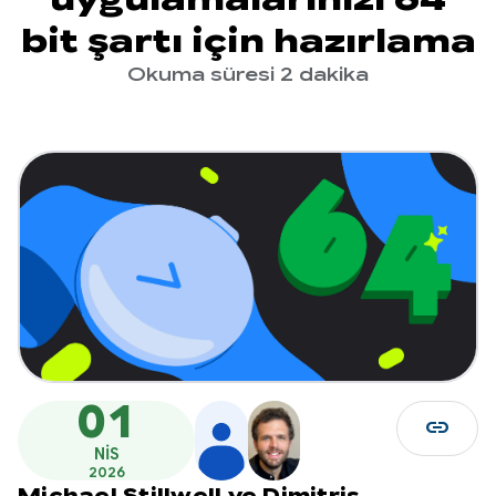
bit şartı için hazırlama
Okuma süresi 2 dakika
01
link
NIS
2026