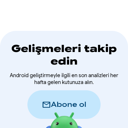
duyarlı kilitlenme düzeltme gibi özelliklerle
IDE'nizde önemli bir değişiklik yapılıyor.
Gelişmeleri takip
edin
Android geliştirmeyle ilgili en son analizleri her
hafta gelen kutunuza alın.
mail
Abone ol