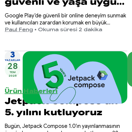
güvenli ve yaşa uygun
deneyimler sunma
Google Play'de güvenli bir online deneyim sunmak
ve kullanıcıları zarardan korumak en büyük
önceliğimizdir.
Paul Feng
•
Okuma süresi 2 dakika
3
YAZARLAR
28
TEM
2026
Ürün Haberleri
Jetpack Compose'un
5. yılını kutluyoruz
Bugün, Jetpack Compose 1.0'ın yayınlanmasının