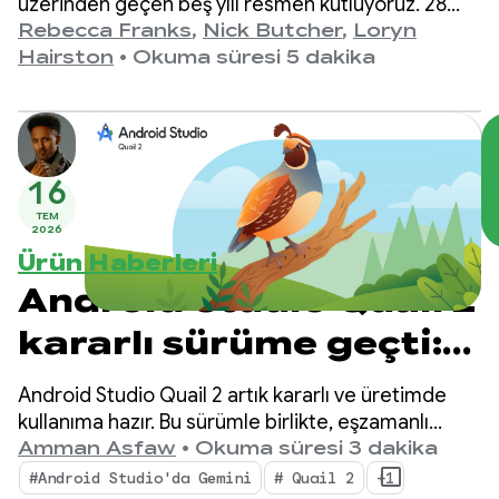
üzerinden geçen beş yılı resmen kutluyoruz. 28
Temmuz 2021'de duyurulan 1.0 sürümünden en
Rebecca Franks
,
Nick Butcher
,
Loryn
son 1.11 sürümüne kadar API'lerin yıllar içinde
Hairston
•
Okuma süresi 5 dakika
önemli ölçüde geliştiğini gördük ve bu gelişmeyi
kutlamak istiyoruz.
16
TEM
2026
Ürün Haberleri
Android Studio Quail 2
kararlı sürüme geçti:
Android Studio Yapay
Android Studio Quail 2 artık kararlı ve üretimde
Zeka Aracı ile çoklu
kullanıma hazır. Bu sürümle birlikte, eşzamanlı
yapay zeka destekli iş akışları, yerel olarak entegre
Amman Asfaw
•
Okuma süresi 3 dakika
görev
edilmiş bellek sızıntısı profili oluşturma ve bağlama
#Android Studio'da Gemini
# Quail 2
+1