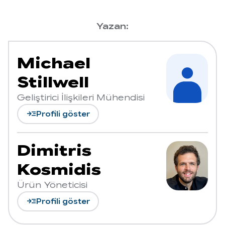
Yazan:
Michael
Stillwell
Geliştirici İlişkileri Mühendisi
read_more
Profili göster
Dimitris
Kosmidis
Ürün Yöneticisi
read_more
Profili göster