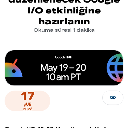
I/O etkinliğine
hazırlanın
Okuma süresi 1 dakika
17
link
ŞUB
2026