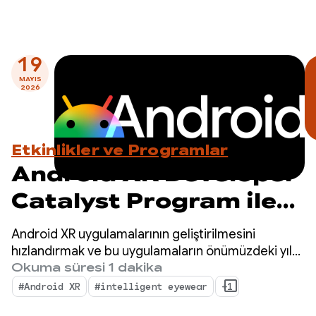
19
MAYIS
2026
Etkinlikler ve Programlar
Android XR Developer
Catalyst Program ile
geleceğe yönelik
Android XR uygulamalarının geliştirilmesini
geliştirmeler yapın.
hızlandırmak ve bu uygulamaların önümüzdeki yıl
içinde kullanıma sunulmasını sağlamak için özel
Okuma süresi 1 dakika
Hemen başvurun.
olarak tasarlanan Android XR Developer Catalyst
#Android XR
#intelligent eyewear
+1
Programı'na başvuruları kabul etmeye başlıyoruz.