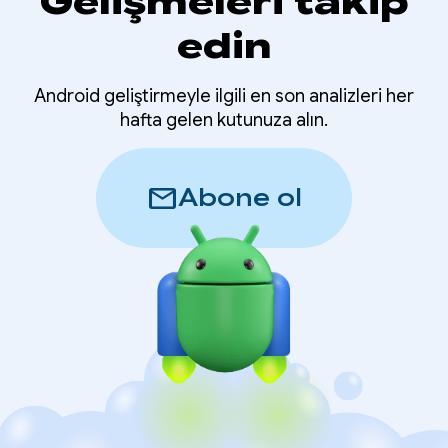
Gelişmeleri takip
edin
Android geliştirmeyle ilgili en son analizleri her
hafta gelen kutunuza alın.
mail
Abone ol