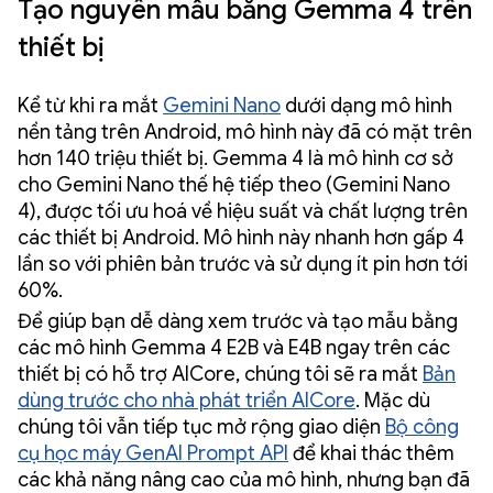
Tạo nguyên mẫu bằng Gemma 4 trên
thiết bị
Kể từ khi ra mắt
Gemini Nano
dưới dạng mô hình
nền tảng trên Android, mô hình này đã có mặt trên
hơn 140 triệu thiết bị. Gemma 4 là mô hình cơ sở
cho Gemini Nano thế hệ tiếp theo (Gemini Nano
4), được tối ưu hoá về hiệu suất và chất lượng trên
các thiết bị Android. Mô hình này nhanh hơn gấp 4
lần so với phiên bản trước và sử dụng ít pin hơn tới
60%.
Để giúp bạn dễ dàng xem trước và tạo mẫu bằng
các mô hình Gemma 4 E2B và E4B ngay trên các
thiết bị có hỗ trợ AICore, chúng tôi sẽ ra mắt
Bản
dùng trước cho nhà phát triển AICore
. Mặc dù
chúng tôi vẫn tiếp tục mở rộng giao diện
Bộ công
cụ học máy GenAI Prompt API
để khai thác thêm
các khả năng nâng cao của mô hình, nhưng bạn đã