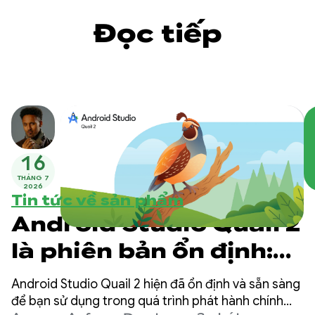
Đọc tiếp
16
THÁNG 7
2026
Tin tức về sản phẩm
Android Studio Quail 2
là phiên bản ổn định:
Đa nhiệm với tác nhân
Android Studio Quail 2 hiện đã ổn định và sẵn sàng
AI của Android Studio
để bạn sử dụng trong quá trình phát hành chính