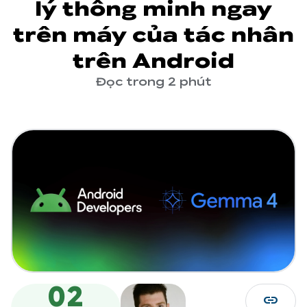
lý thông minh ngay
trên máy của tác nhân
trên Android
Đọc trong 2 phút
02
link