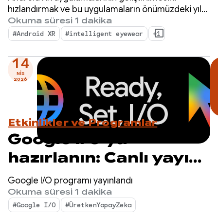
geliştirmeler yapın.
hızlandırmak ve bu uygulamaların önümüzdeki yıl
içinde kullanıma sunulmasını sağlamak için özel
Okuma süresi 1 dakika
Hemen başvurun.
olarak tasarlanan Android XR Developer Catalyst
#Android XR
#intelligent eyewear
+1
Programı'na başvuruları kabul etmeye başlıyoruz.
14
NIS
2026
Etkinlikler ve Programlar
Google I/O'ya
hazırlanın: Canlı yayın
programı açıklandı
Google I/O programı yayınlandı
Okuma süresi 1 dakika
#Google I/O
#ÜretkenYapayZeka