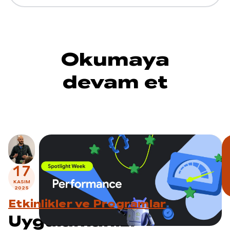
Okumaya
devam et
17
KASIM
2025
Etkinlikler ve Programlar
Uygulamanızı