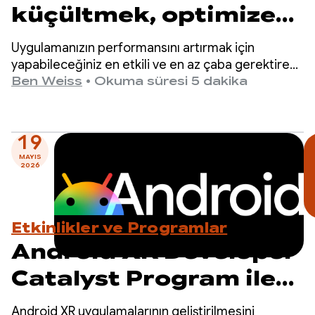
küçültmek, optimize
etmek ve
Uygulamanızın performansını artırmak için
hızlandırmak için R8'i
yapabileceğiniz en etkili ve en az çaba gerektiren
değişiklikle başlıyoruz: R8 optimize edicisini tam
Ben Weiss
•
Okuma süresi 5 dakika
kullanma
modda etkinleştirme.
19
MAYIS
2026
Etkinlikler ve Programlar
Android XR Developer
Catalyst Program ile
geleceğe yönelik
Android XR uygulamalarının geliştirilmesini