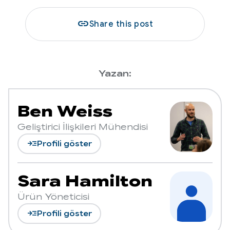
link
Share this post
Yazan:
Ben Weiss
Geliştirici İlişkileri Mühendisi
read_more
Profili göster
Sara Hamilton
Ürün Yöneticisi
read_more
Profili göster