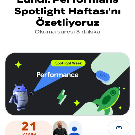
Spotlight Haftası'nı
Özetliyoruz
Okuma süresi 3 dakika
21
link