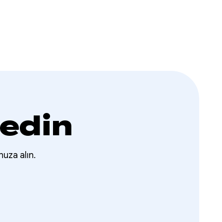
 edin
nuza alın.