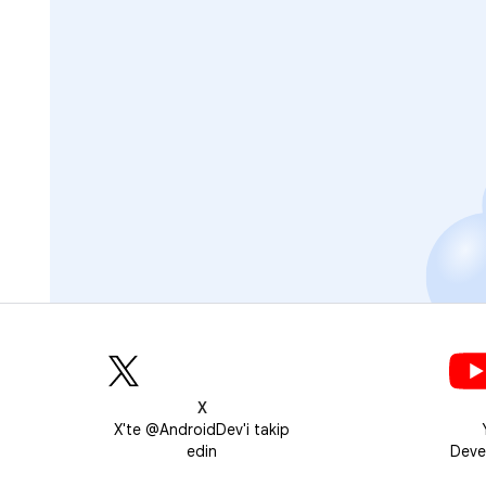
X
X'te @AndroidDev'i takip
edin
Deve