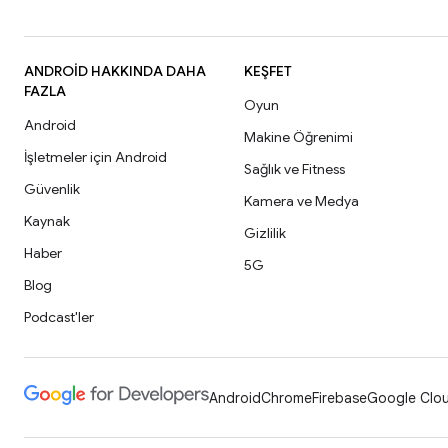
ANDROID HAKKINDA DAHA
KEŞFET
FAZLA
Oyun
Android
Makine Öğrenimi
İşletmeler için Android
Sağlık ve Fitness
Güvenlik
Kamera ve Medya
Kaynak
Gizlilik
Haber
5G
Blog
Podcast'ler
Android
Chrome
Firebase
Google Clou