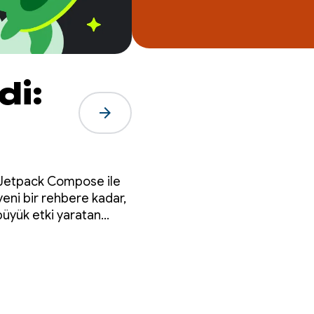
di:
arrow_forward
me
n Jetpack Compose ile
eni bir rehbere kadar,
büyük etki yaratan