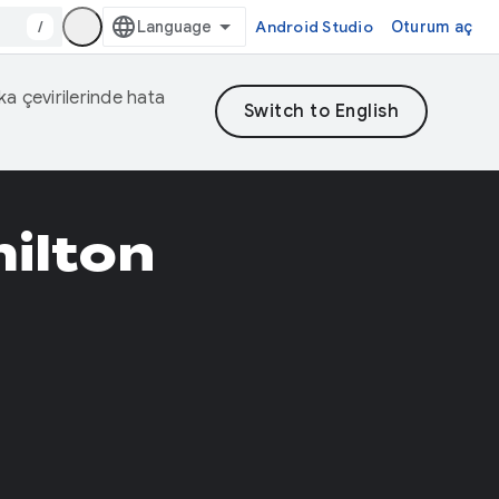
/
Android Studio
Oturum aç
eka çevirilerinde hata
ilton