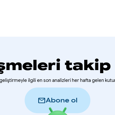
şmeleri takip
eliştirmeyle ilgili en son analizleri her hafta gelen kutu
mail
Abone ol