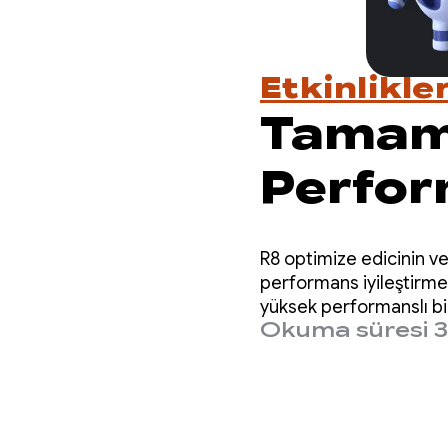
Etkinlikle
Tamame
Perfor
Haftas
R8 optimize edicinin v
performans iyileştirme
yüksek performanslı bir
Okuma süresi 3
araçları ele aldık.