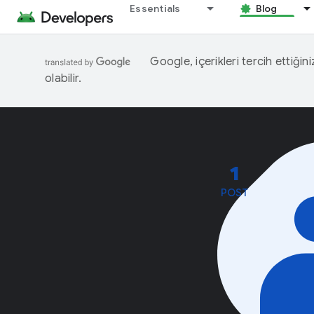
Essentials
Blog
Google, içerikleri tercih ettiğin
olabilir.
1
POST