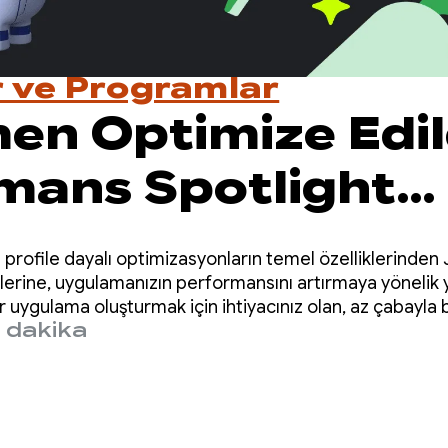
r ve Programlar
n Optimize Edil
mans Spotlight
ı'nı Değerlendir
e profile dayalı optimizasyonların temel özelliklerinde
lerine, uygulamanızın performansını artırmaya yönelik y
 uygulama oluşturmak için ihtiyacınız olan, az çabayla 
 dakika