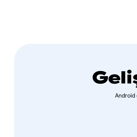
Geli
Android g