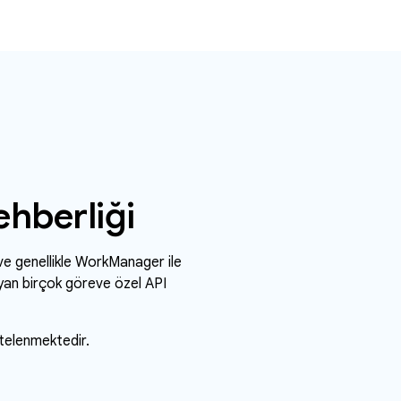
ehberliği
 ve genellikle WorkManager ile
ayan birçok göreve özel API
stelenmektedir.