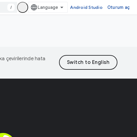
/
Android Studio
Oturum aç
eka çevirilerinde hata