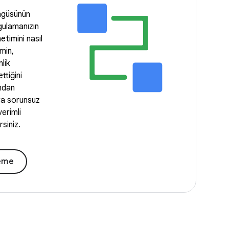
ngüsünün
gulamanızın
etimini nasıl
emin,
lik
ttiğini
ndan
ra sorunsuz
verimli
siniz.
leme