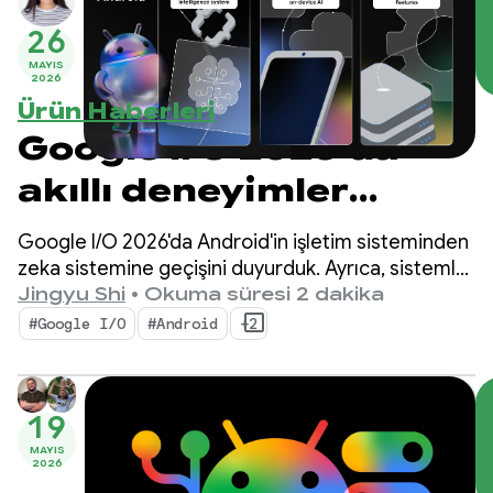
26
MAYIS
2026
Ürün Haberleri
Google I/O 2026'da
akıllı deneyimler
oluşturmaya yönelik
Google I/O 2026'da Android'in işletim sisteminden
Android'deki en
zeka sistemine geçişini duyurduk. Ayrıca, sistemle
yerel olarak akıllı deneyimler oluşturabileceğinizi
Jingyu Shi
•
Okuma süresi 2 dakika
önemli yapay zeka
ve Google'ın yapay zekasının gücünü
#Google I/O
#Android
+2
uygulamalarınıza taşıyabileceğinizi de gösterdik.
güncellemeleri
19
MAYIS
2026