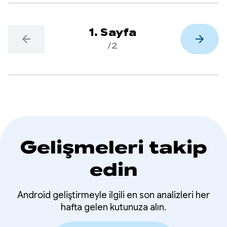
ölçeklendirmenize yardımcı olacak gelişmiş
araçları ve analizleri de tanıttık.
1. Sayfa
arrow_back
arrow_forward
/2
Gelişmeleri takip
edin
Android geliştirmeyle ilgili en son analizleri her
hafta gelen kutunuza alın.