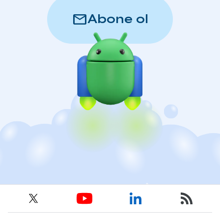
mail
Abone ol