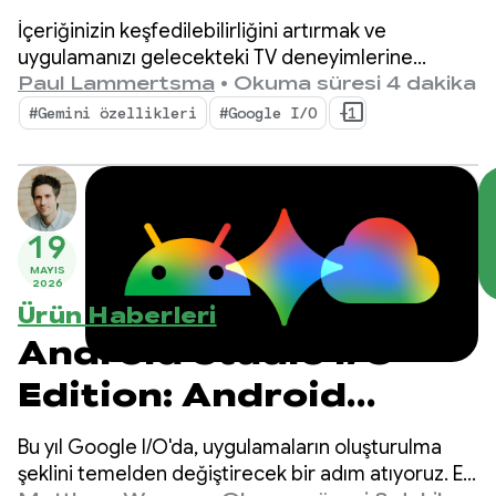
bulunabilirliğini ve
İçeriğinizin keşfedilebilirliğini artırmak ve
etkileşimini artırma
uygulamanızı gelecekteki TV deneyimlerine
hazırlamak için tasarlanan Google TV özelliklerini
Paul Lammertsma
•
Okuma süresi 4 dakika
ve geliştirici araçlarını sizinle paylaşmaktan
#Gemini özellikleri
#Google I/O
+1
heyecan duyuyoruz.
19
MAYIS
2026
Ürün Haberleri
Android Studio I/O
Edition: Android
geliştirici
Bu yıl Google I/O'da, uygulamaların oluşturulma
araçlarındaki
şeklini temelden değiştirecek bir adım atıyoruz. En