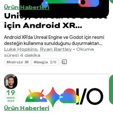
Ürün Haberleri
Unity, Unreal ve Godot
için Android XR
güncellemeleri
Android XR'da Unreal Engine ve Godot için resmi
desteğin kullanıma sunulduğunu duyurmaktan
heyecan duyuyoruz. Ayrıca, üretkenliğinizi
Luke Hopkins
,
Ryan Bartley
•
Okuma
artırmak ve yeni XR özelliklerini etkinleştirmek için
süresi 4 dakika
tasarlanmış yeni araçları da kullanıma sunuyoruz:
#Android XR
#Google I/O
+1
Android XR Engine Hub ve Android XR Interaction
Framework.
19
MAYIS
2026
Ürün Haberleri