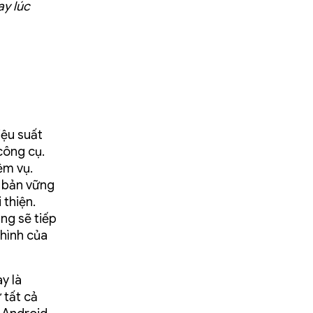
ay lúc
iệu suất
công cụ.
ệm vụ.
ơ bản vững
 thiện.
ng sẽ tiếp
 hình của
y là
 tất cả