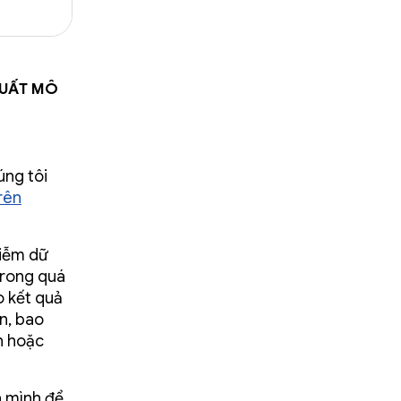
xuất mô
úng tôi
rên
hiễm dữ
trong quá
o kết quả
n, bao
n hoặc
a mình để