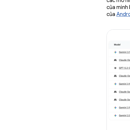
các mô hì
của mình 
của
Andro