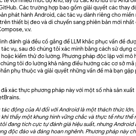
c tế với nhiều mức độ khó, lấy từ các kho lưu trữ Andro
 GitHub. Các trường hợp bao gồm giải quyết các thay đổ
bản phát hành Android, các tác vụ dành riêng cho miền
trên thiết bị đeo và di chuyển sang phiên bản mới nhất
ompose, v.v.
rình đánh giá đều cố gắng để LLM khắc phục vấn đề đư
 tác vụ, sau đó chúng tôi xác minh bằng cách sử dụng 
ị hoặc kiểm thử đo lường. Phương pháp độc lập với mô 
chúng tôi đo lường khả năng điều hướng các cơ sở mã 
phần phụ thuộc và giải quyết những vấn đề mà bạn gặp
 đã xác thực phương pháp này với một số nhà sản xuất
tBrains.
tác động của AI đối với Android là một thách thức lớn, v
t khi thấy một khung hình vững chắc và thực tế như thế 
tôi đang tích cực tự đánh giá hiệu suất, nhưng Android 
ng độc đáo và đáng hoan nghênh. Phương pháp này chí