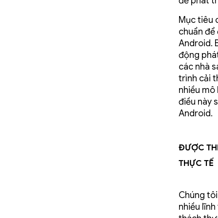
để phát tr
Mục tiêu 
chuẩn để 
Android. 
động phát
các nhà s
trình cải 
nhiều mô 
điều này 
Android.
Được thi
thực tế
Chúng tôi
nhiều lĩn