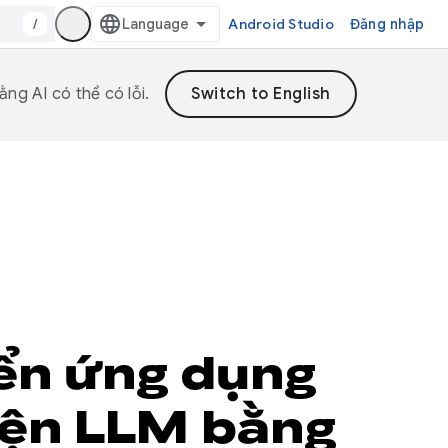
/
Android Studio
Đăng nhập
ng AI có thể có lỗi.
iển ứng dụng
hiện LLM bằng