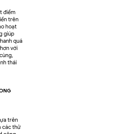
ột điểm
iển trên
ho hoạt
g giúp
nhanh quá
 hơn với
 cùng,
nh thái
rong
ựa trên
m các thử