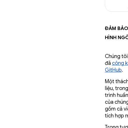
Đảm bảo 
hình ngô
Chúng tôi
đã
công k
GitHub
.
Một thách
liệu, tro
trình huấ
của chúng
gồm cả vi
tích hợp 
Trong tươ