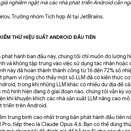
 giá nghiêm ngặt mà các nhà phát triển Android cần ng
melov, Trưởng nhóm Tích hợp AI tại JetBrains.
kiểm thử hiệu suất Android đầu tiên
 phát hành ban đầu này, chúng tôi chỉ muốn đo lường h
nh và không tập trung vào việc sử dụng tác nhân hoặc 
nh này đã hoàn thành thành công từ 16 đến 72% số nhi
t phạm vi rộng cho thấy một số LLM đã có kiến thức c
ndroid, trong khi những LLM khác có nhiều dư địa để cải
c mô hình hiện đang ở giai đoạn nào, chúng tôi vẫn kỳ vọ
hiện khi khuyến khích các nhà sản xuất LLM nâng cao mô
t triển trên Android.
ểm trung bình cao nhất trong bản phát hành đầu tiên nà
 Pro, tiếp theo là Claude Opus 4.6. Bạn có thể dùng thử