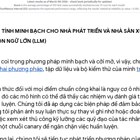
tính minh bạch cho nhà phát triển và nhà sản 
n ngữ lớn (LLM)
 coi trọng phương pháp minh bạch và cởi mở, vì vậy, ch
hai phương pháp
, tập dữ liệu và bộ kiểm thử của mình
t
 thức đối với mọi điểm chuẩn công khai là nguy cơ ô n
ng đó các mô hình có thể đã thấy các nhiệm vụ đánh giá 
n luyện. Chúng tôi đã áp dụng các biện pháp để đảm bả
 tôi phản ánh suy luận thực sự thay vì ghi nhớ hoặc đoá
ệc xem xét thủ công kỹ lưỡng các quỹ đạo của tác nhâ
một chuỗi canary để ngăn chặn việc huấn luyện.
ng lai, chúng tôi sẽ tiếp tục phát triển phương pháp củ