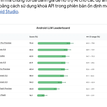
nh mà chúng tôi đã đánh giá để hỗ trợ AI cho các dự á
bằng cách sử dụng khoá API trong phiên bản ổn định m
id Studio
.