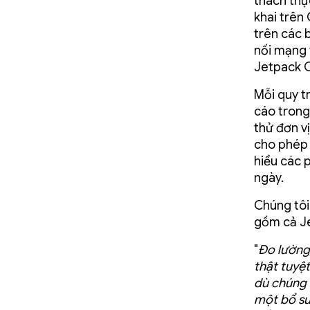
thách thự
khai trên
trên các 
nối mạng 
Jetpack C
Mỗi quy t
cáo trong
thử đơn v
cho phép 
hiểu các 
ngày.
Chúng tôi
gồm cả Je
"
Đo lường 
thật tuyệ
dù chúng 
một bổ su