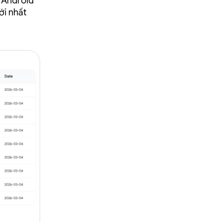
n Android
ới nhất