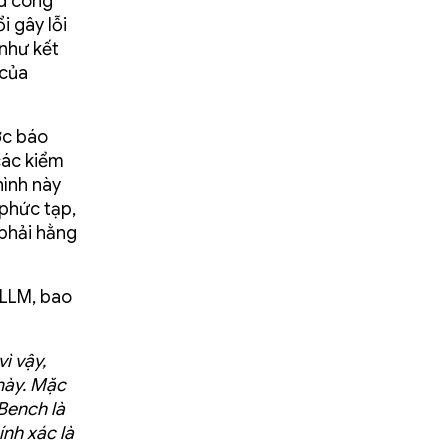
id công
i gây lỗi
 như kết
 của
ợc báo
các kiểm
hình này
phức tạp,
 phải hằng
 LLM, bao
ì vậy,
này. Mặc
Bench là
nh xác là