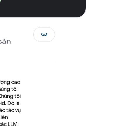
link
 sản
ượng cao
úng tôi
Chúng tôi
id. Đó là
ác tác vụ
tiên
 các LLM