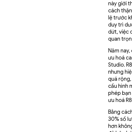
này giới 
cách thận
lệ trước 
duy trì d
dứt, việc
quan trọn
Năm nay, 
ưu hoá ca
Studio. R
nhưng hiệu
quá rộng,
cấu hình 
phép bạn 
ưu hoá R8
Bằng cách 
30% số lư
hơn không