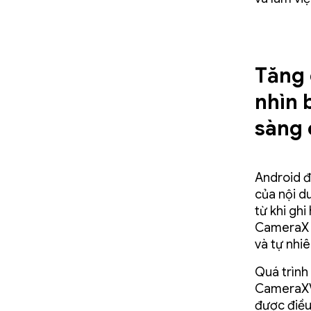
Tăng 
nhìn 
sàng 
Android đ
của nội d
từ khi ghi
CameraX v
và tự nhiê
Quá trình
CameraXV
được điều