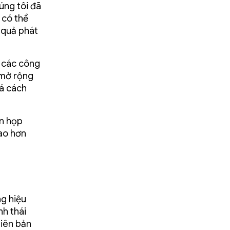
úng tôi đã
 có thể
 quả phát
u các công
, mở rộng
oá cách
ên họp
ao hơn
ng hiệu
nh thái
hiên bản