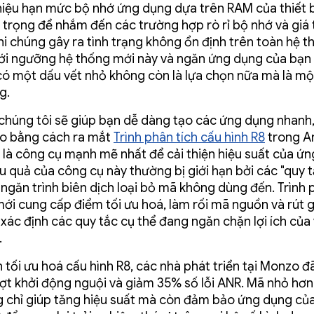
thiệu hạn mức bộ nhớ ứng dụng dựa trên RAM của thiết 
 trọng để nhắm đến các trường hợp rò rỉ bộ nhớ và giá t
khi chúng gây ra tình trạng không ổn định trên toàn hệ t
ưới ngưỡng hệ thống mới này và ngăn ứng dụng của bạn
 có một dấu vết nhỏ không còn là lựa chọn nữa mà là mộ
g.
chúng tôi sẽ giúp bạn dễ dàng tạo các ứng dụng nhanh,
o bằng cách ra mắt
Trình phân tích cấu hình R8
trong A
8 là công cụ mạnh mẽ nhất để cải thiện hiệu suất của ứn
 quả của công cụ này thường bị giới hạn bởi các "quy tắ
 ngăn trình biên dịch loại bỏ mã không dùng đến. Trình 
mới cung cấp điểm tối ưu hoá, làm rối mã nguồn và rút 
xác định các quy tắc cụ thể đang ngăn chặn lợi ích của 
.
tối ưu hoá cấu hình R8, các nhà phát triển tại Monzo đã
ợt khởi động nguội và giảm 35% số lỗi ANR. Mã nhỏ hơn
 chỉ giúp tăng hiệu suất mà còn đảm bảo ứng dụng củ