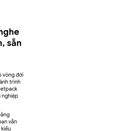
 nghe
, sẵn
ộ vòng đời
ành trình
 Jetpack
n nghiệp
bằng
bạn vẫn
 kiểu