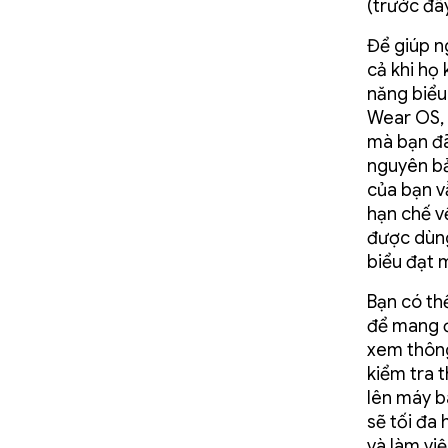
(trước đâ
Để giúp n
cả khi họ
năng biểu
Wear OS,
mà bạn đã
nguyên bả
của bạn v
hạn chế v
được dùng
biểu đạt 
Bạn có t
để mang đ
xem thông 
kiểm tra 
lên máy b
sẽ tối đa
và làm việ