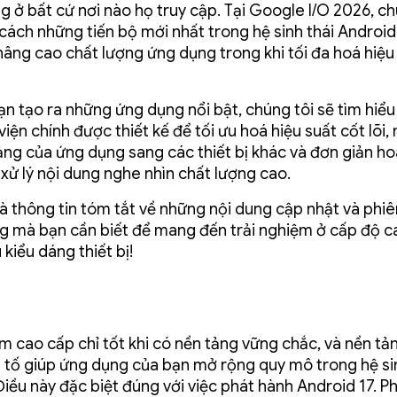
g ở bất cứ nơi nào họ truy cập. Tại Google I/O 2026, ch
u cách những tiến bộ mới nhất trong hệ sinh thái Android
nâng cao chất lượng ứng dụng trong khi tối đa hoá hiệu
ạn tạo ra những ứng dụng nổi bật, chúng tôi sẽ tìm hiể
viện chính được thiết kế để tối ưu hoá hiệu suất cốt lõi
ảng của ứng dụng sang các thiết bị khác và đơn giản h
xử lý nội dung nghe nhìn chất lượng cao.
là thông tin tóm tắt về những nội dung cập nhật và phi
g mà bạn cần biết để mang đến trải nghiệm ở cấp độ c
 kiểu dáng thiết bị!
ệm cao cấp chỉ tốt khi có nền tảng vững chắc, và nền tả
u tố giúp ứng dụng của bạn mở rộng quy mô trong hệ si
Điều này đặc biệt đúng với việc phát hành Android 17. P