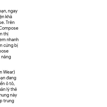
bạn, ngay
iện khả
se. Trên
ụ Compose
n thị
 xem nhanh
n cứng bị
mpose
ả năng
n Wear)
bạn đang
ển ô tô,
ản lý thẻ
chung này
ập trung