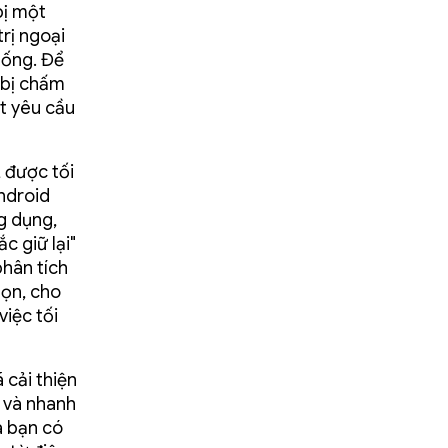
bị một
rị ngoại
hống. Để
 bị chấm
t yêu cầu
 được tối
ndroid
g dụng,
c giữ lại"
phân tích
gọn, cho
việc tối
 cải thiện
 và nhanh
a bạn có