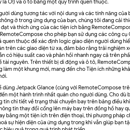
y là Ô!) và ô tô bằng một quy trình quen thuộc.
gười dùng tương tác với nội dung và các tính năng của 
 không ở trong ứng dụng của bạn, chúng tôi đang cải th
 đạt và thích ứng của các tiện ích bằng RemoteCompo
 RemoteCompose cho phép bạn sử dụng các công c
 quen thuộc để xác định logic giao diện người dùng hiể
n trên các giao diện từ xa, đảm bảo rằng trải nghiệm
ẫn có hiệu suất cao và phản hồi nhanh ngay cả trên phầ
ề tài nguyên. Trên thiết bị di động và ô tô, RemoteCo
 làm một khung mới, mang đến cho Tiện ích những kh
mới.
hể dùng Jetpack Glance (cùng với RemoteCompose trê
ến một hành trình nhất quán cho người dùng. Cho dù 
tin chi tiết về trạng thái chuyến bay trên bảng điều khi
thông tin thay đổi cổng lên máy bay trên đồng hồ hay qu
ay bằng một tiện ích trên điện thoại, thì phương pháp 
 hoá sự hiện diện của ứng dụng trong khi vẫn giúp bạn t
c hiệu quả trong quá trình phát triển.