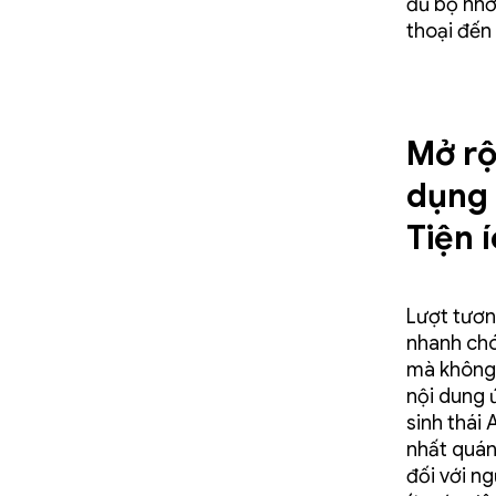
đủ bộ nhớ 
thoại đến 
Mở rộ
dụng 
Tiện 
Lượt tươn
nhanh chó
mà không 
nội dung 
sinh thái
nhất quán
đối với n