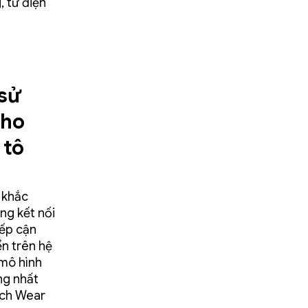
, từ điện
 sử
cho
 tô
 khắc
ng kết nối
iếp cận
ển trên hệ
 mô hình
ng nhất
 ích Wear