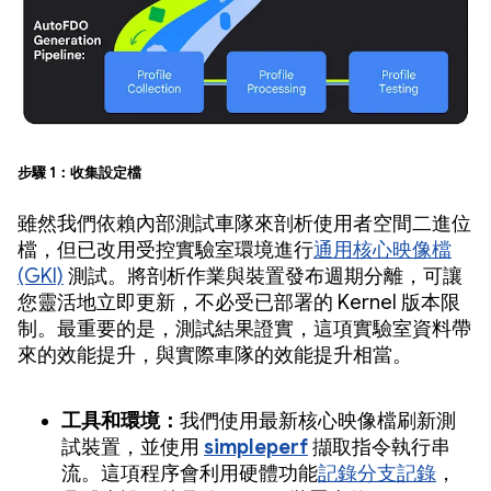
步驟 1：收集設定檔
雖然我們依賴內部測試車隊來剖析使用者空間二進位
檔，但已改用受控實驗室環境進行
通用核心映像檔
(GKI)
測試。將剖析作業與裝置發布週期分離，可讓
您靈活地立即更新，不必受已部署的 Kernel 版本限
制。最重要的是，測試結果證實，這項實驗室資料帶
來的效能提升，與實際車隊的效能提升相當。
工具和環境：
我們使用最新核心映像檔刷新測
試裝置，並使用
simpleperf
擷取指令執行串
流。這項程序會利用硬體功能
記錄分支記錄
，