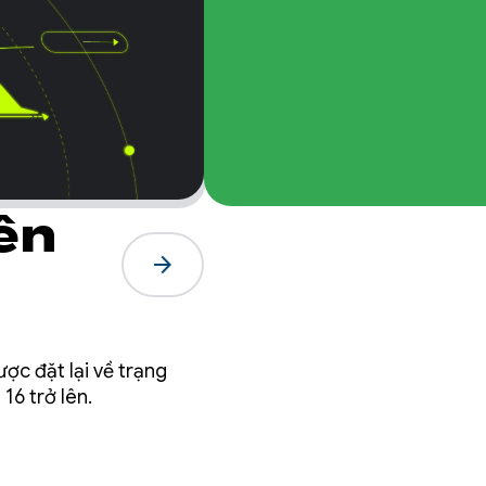
ên
arrow_forward
ợc đặt lại về trạng
16 trở lên.