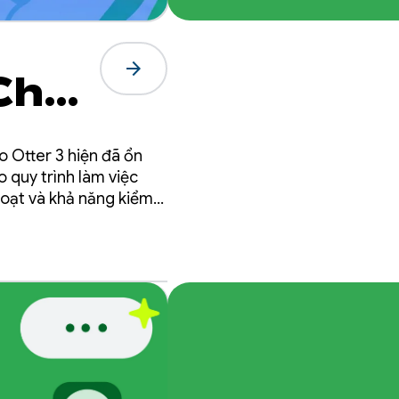
arrow_forward
Chế
iệm
o Otter 3 hiện đã ổn
 quy trình làm việc
hoạt và khả năng kiểm
ter