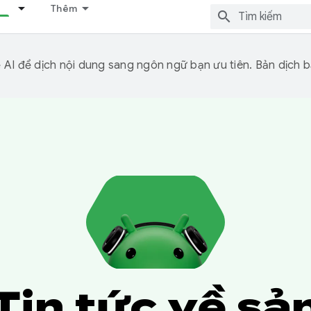
Thêm
I để dịch nội dung sang ngôn ngữ bạn ưu tiên. Bản dịch bằ
Tin tức về sả