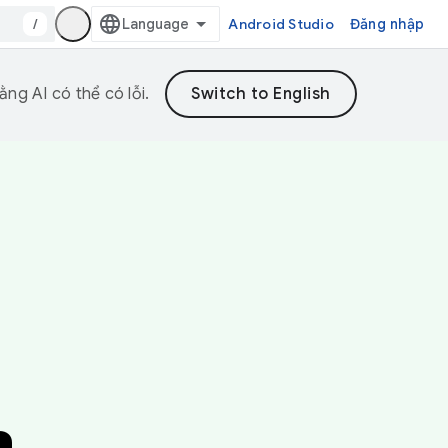
/
Android Studio
Đăng nhập
ng AI có thể có lỗi.
n