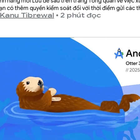
ính năng mới Lưu để sau trên trang Tổng quan về việc 
ưu để xem lại sa
ạn có thêm quyền kiểm soát đối với thời điểm gửi các t
Kanu Tibrewal
•
2 phút đọc
a Play Console