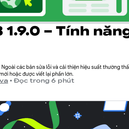
 1.9.0 – Tính năn
 Ngoài các bản sửa lỗi và cải thiện hiệu suất thường th
ới hoặc được viết lại phần lớn.
ova
•
Đọc trong 6 phút