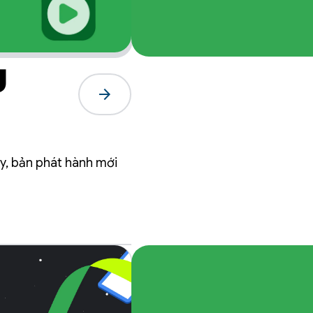
g
arrow_forward
ấy, bản phát hành mới