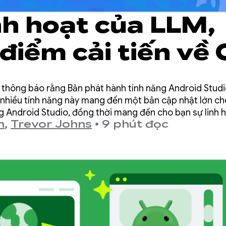
nh hoạt của LLM,
điểm cải tiến về 
 nhân và trải ngh
 thông báo rằng Bản phát hành tính năng Android Studi
a trên tác nhân
 nhiều tính năng này mang đến một bản cập nhật lớn cho
g Android Studio, đồng thời mang đến cho bạn sự linh 
n
,
Trevor Johns
•
9 phút đọc
ách bạn sử dụng AI để giúp bạn tạo ứng dụng Android.
Bản cập nhật tính
ndroid Studio Ot