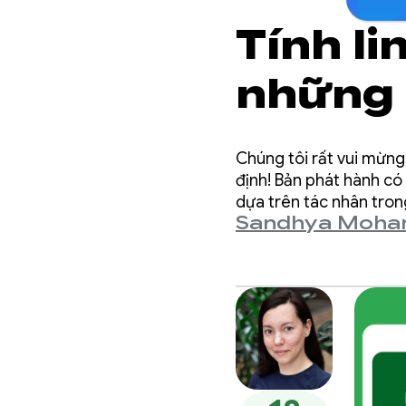
Tính li
những 
độ tác
Chúng tôi rất vui mừng
mới dự
định! Bản phát hành có
dựa trên tác nhân tron
Sandhya Moha
soát cao hơn đối với c
trong 
năng A
3