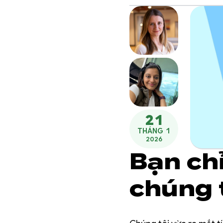
21
THÁNG 1
2026
Bạn ch
chúng 
thay đ