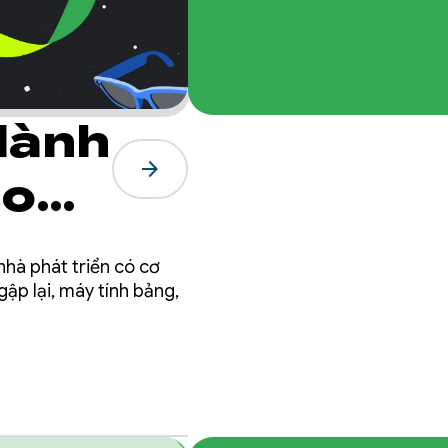
dành
arrow_forward
ào
ng:
nhà phát triển có cơ
rọng
gập lại, máy tính bảng,
g