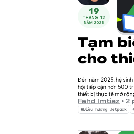
19
THÁNG 12
NĂM 2025
Tạm bi
cho thi
mừng ứ
Đến năm 2025, hệ sinh t
3 điểm
hội tiếp cận hơn 500 tr
thiết bị thực tế mở rộ
Fahd Imtiaz
•
2 
từ năm
#Điều hướng Jetpack
dụng t