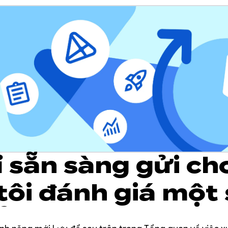
ỉ sẵn sàng gửi ch
tôi đánh giá một 
ổi? Thử dùng tín