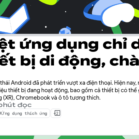
ệt ứng dụng chỉ 
ết bị di động, ch
ng dụng thích ứ
hái Android đã phát triển vượt xa điện thoại. Hiện nay, 
 cập nhật quan t
iệu thiết bị đang hoạt động, bao gồm cả thiết bị có thể 
ng (XR), Chromebook và ô tô tương thích.
phút đọc
 2025 để tạo ứn
#Ứng dụng thích ứng
+2
hích ứng