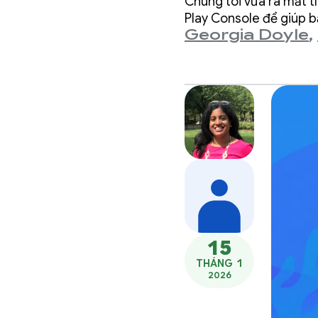
Chúng tôi vừa ra mắt t
năng L
Play Console để giúp b
Georgia Doyle
,
mới củ
15
THÁNG 1
2026