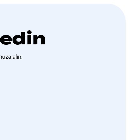
 edin
nuza alın.