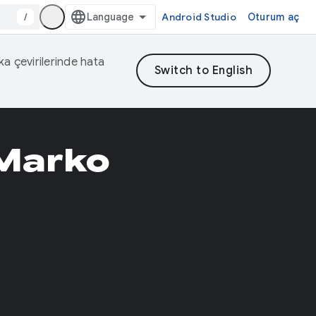
/
Android Studio
Oturum aç
eka çevirilerinde hata
 Marko