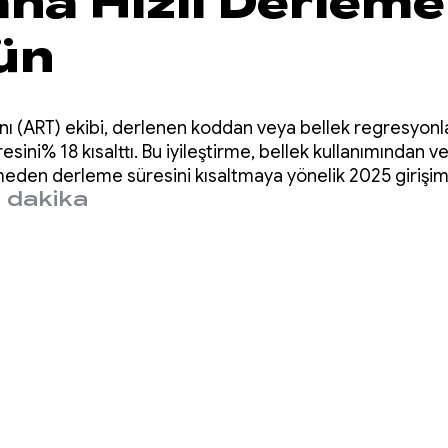
ha Hızlı Derleme
ün
ı (ART) ekibi, derlenen koddan veya bellek regresyon
ini% 18 kısalttı. Bu iyileştirme, bellek kullanımından 
eden derleme süresini kısaltmaya yönelik 2025 girişimi
 dakika