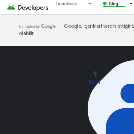
Essentials
Blog
Google, içerikleri tercih ettiğin
olabilir.
1
POST