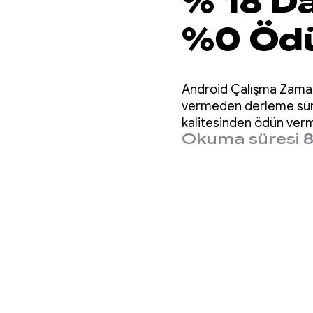
% 18 Da
%0 Öd
Android Çalışma Zaman
vermeden derleme süres
kalitesinden ödün verm
Okuma süresi 8