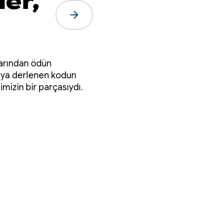
ler,
arrow_forward
larından ödün
veya derlenen kodun
mizin bir parçasıydı.