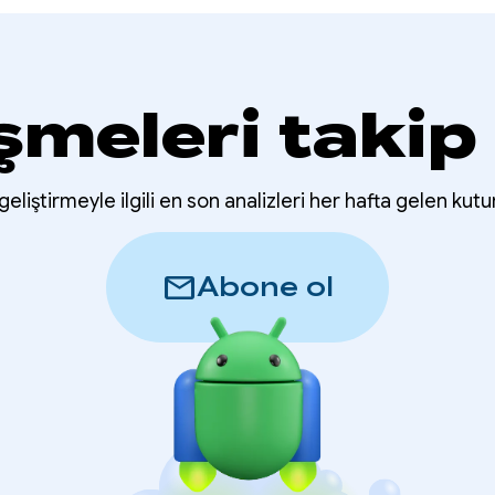
şmeleri takip
eliştirmeyle ilgili en son analizleri her hafta gelen kutu
mail
Abone ol